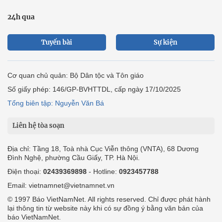
24h qua
Tuyến bài
Sự kiện
Cơ quan chủ quản: Bộ Dân tộc và Tôn giáo
Số giấy phép: 146/GP-BVHTTDL, cấp ngày 17/10/2025
Tổng biên tập: Nguyễn Văn Bá
Liên hệ tòa soạn
Địa chỉ: Tầng 18, Toà nhà Cục Viễn thông (VNTA), 68 Dương
Đình Nghệ, phường Cầu Giấy, TP. Hà Nội.
Điện thoại:
02439369898
- Hotline:
0923457788
Email: vietnamnet@vietnamnet.vn
© 1997 Báo VietNamNet. All rights reserved. Chỉ được phát hành
lại thông tin từ website này khi có sự đồng ý bằng văn bản của
báo VietNamNet.