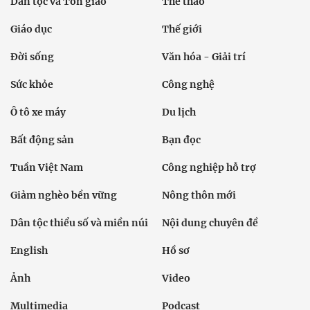
Dân tộc và Tôn giáo
Thể thao
Giáo dục
Thế giới
Đời sống
Văn hóa - Giải trí
Sức khỏe
Công nghệ
Ô tô xe máy
Du lịch
Bất động sản
Bạn đọc
Tuần Việt Nam
Công nghiệp hỗ trợ
Giảm nghèo bền vững
Nông thôn mới
Dân tộc thiểu số và miền núi
Nội dung chuyên đề
English
Hồ sơ
Ảnh
Video
Multimedia
Podcast