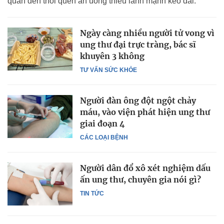
quan đến thói quen ăn uống thiếu lành mạnh kéo dài.
Ngày càng nhiều người tử vong vì
ung thư đại trực tràng, bác sĩ
khuyên 3 không
TƯ VẤN SỨC KHỎE
Người đàn ông đột ngột chảy
máu, vào viện phát hiện ung thư
giai đoạn 4
CÁC LOẠI BỆNH
Người dân đổ xô xét nghiệm dấu
ấn ung thư, chuyên gia nói gì?
TIN TỨC