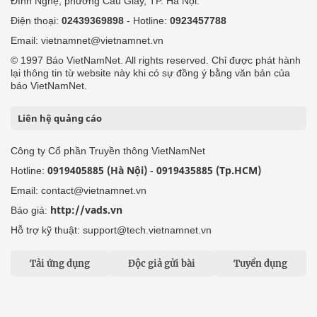
Đình Nghệ, phường Cầu Giấy, TP. Hà Nội.
Điện thoại:
02439369898
- Hotline:
0923457788
Email: vietnamnet@vietnamnet.vn
© 1997 Báo VietNamNet. All rights reserved. Chỉ được phát hành
lại thông tin từ website này khi có sự đồng ý bằng văn bản của
báo VietNamNet.
Liên hệ quảng cáo
Công ty Cổ phần Truyền thông VietNamNet
0919405885 (Hà Nội)
0919435885 (Tp.HCM)
Hotline:
-
Email: contact@vietnamnet.vn
http://vads.vn
Báo giá:
Hỗ trợ kỹ thuật: support@tech.vietnamnet.vn
Tải ứng dụng
Độc giả gửi bài
Tuyển dụng