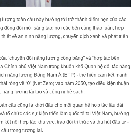
ng lượng toàn cầu này hướng tới trở thành điểm hẹn của các
g đồng đổi mới sáng tạo; nơi các bên cùng thảo luận, hợp
 thiết về an ninh năng lượng, chuyển dịch xanh và phát triển
i của “chuyển đổi năng lượng công bằng” và “hợp tác bền
a Chính phủ Việt Nam trong khuôn khổ Quan hệ đối tác năng
ịch năng lượng Đông Nam Á (ETP) - thể hiện cam kết mạnh
thải ròng về “0” (Net Zero) vào năm 2050, tạo điều kiện thuận
 năng lượng tái tạo và công nghệ sạch.
toàn cầu cũng là khởi đầu cho mối quan hệ hợp tác lâu dài
và tổ chức các sự kiện triển lãm quốc tế tại Việt Nam, hướng
 kết nối hợp tác khu vực, trao đổi tri thức và thu hút đầu tư -
cầu trong tương lai.