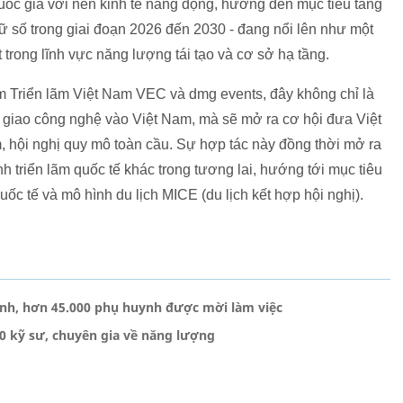
uốc gia với nền kinh tế năng động, hướng đến mục tiêu tăng
 số trong giai đoạn 2026 đến 2030 - đang nổi lên như một
t trong lĩnh vực năng lượng tái tạo và cơ sở hạ tầng.
m Triển lãm Việt Nam VEC và dmg events, đây không chỉ là
 giao công nghệ vào Việt Nam, mà sẽ mở ra cơ hội đưa Việt
, hội nghị quy mô toàn cầu. Sự hợp tác này đồng thời mở ra
ình triển lãm quốc tế khác trong tương lai, hướng tới mục tiêu
quốc tế và mô hình du lịch MICE (du lịch kết hợp hội nghị).
sinh, hơn 45.000 phụ huynh được mời làm việc
000 kỹ sư, chuyên gia về năng lượng