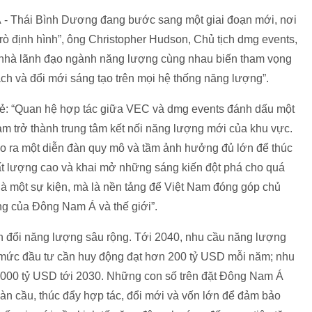
- Thái Bình Dương đang bước sang một giai đoạn mới, nơi
rò định hình”, ông Christopher Hudson, Chủ tịch dmg events,
ác nhà lãnh đạo ngành năng lượng cùng nhau biến tham vọng
ách và đổi mới sáng tạo trên mọi hệ thống năng lượng”.
ẻ: “Quan hệ hợp tác giữa VEC và dmg events đánh dấu một
am trở thành trung tâm kết nối năng lượng mới của khu vực.
tạo ra một diễn đàn quy mô và tầm ảnh hưởng đủ lớn để thúc
hất lượng cao và khai mở những sáng kiến đột phá cho quá
là một sự kiện, mà là nền tảng để Việt Nam đóng góp chủ
ng của Đông Nam Á và thế giới”.
đổi năng lượng sâu rộng. Tới 2040, nhu cầu năng lượng
 mức đầu tư cần huy động đạt hơn 200 tỷ USD mỗi năm; nhu
3.000 tỷ USD tới 2030. Những con số trên đặt Đông Nam Á
oàn cầu, thúc đẩy hợp tác, đổi mới và vốn lớn để đảm bảo