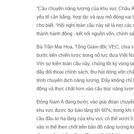
“Câu chuyện năng lượng của khu vực Châu Á 
yếu tố cân bằng, hợp tác và quy mô đóng vai t
cho biết. “Hội nghị toàn cầu này sẽ là nơi c
thành hành động - kết nối nguồn vốn, chính s
Bà Trần Mai Hoa, Tổng Giám đốc VEC, chia s
bước tiến chiến lược trong nỗ lực đưa Việt N
Với sự kiện toàn cầu này, chúng tôi kỳ vọng 
đẩy đối thoại chính sách, thu hút dòng vốn c
trình chuyển dịch năng lượng. Đây không chỉ 
động và thực chất hơn vào cấu trúc năng lượ
Đông Nam Á đang bước vào giai đoạn chuyển 
khu vực được dự báo tăng tới 60%, trong khi
cầu đầu tư hạ tầng của khu vực có thể vượt 
vào vị thế then chốt trên bản đồ năng lượng t