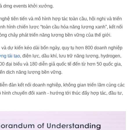
à dmg events khởi xướng.
ghệ tiên tiến và mô hình hợp tác toàn cầu, hội nghị và triển
nh hình chiến lược “toàn cầu hóa năng lượng xanh”, kết nối
ng chảy phát triển năng lượng bền vững của thế giới.
6 và dự kiến kéo dài bốn ngày, quy tụ hơn 800 doanh nghiệp
ng tái tạo
, điện lực, dầu khí, lưu trữ năng lượng, hydrogen,
0 đại biểu và 180 diễn giả quốc tế đến từ hơn 50 quốc gia,
huyển dịch năng lượng bền vững.
iễn đàn kết nối doanh nghiệp, không gian triển lãm cùng các
 hình chuyển đổi xanh - hướng tới thúc đẩy hợp tác, đầu tư,