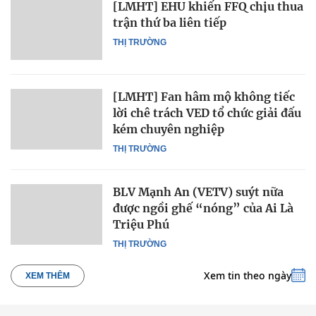
[LMHT] EHU khiến FFQ chịu thua
trận thứ ba liên tiếp
THỊ TRƯỜNG
[LMHT] Fan hâm mộ không tiếc
lời chê trách VED tổ chức giải đấu
kém chuyên nghiệp
THỊ TRƯỜNG
BLV Mạnh An (VETV) suýt nữa
được ngồi ghế “nóng” của Ai Là
Triệu Phú
THỊ TRƯỜNG
Xem tin theo ngày
XEM THÊM