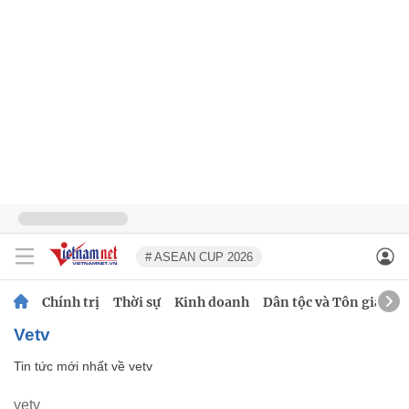
# ASEAN CUP 2026
Chính trị
Thời sự
Kinh doanh
Dân tộc và Tôn giáo
vetv
Tin tức mới nhất về
vetv
vetv