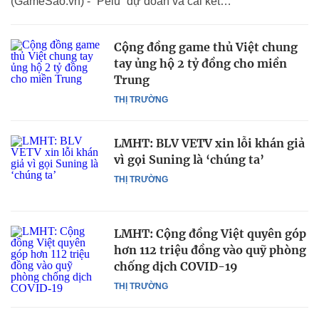
(GameSao.vn) - “Pelu” dự đoán và cái kết…
Cộng đồng game thủ Việt chung
tay ủng hộ 2 tỷ đồng cho miền
Trung
THỊ TRƯỜNG
LMHT: BLV VETV xin lỗi khán giả
vì gọi Suning là ‘chúng ta’
THỊ TRƯỜNG
LMHT: Cộng đồng Việt quyên góp
hơn 112 triệu đồng vào quỹ phòng
chống dịch COVID-19
THỊ TRƯỜNG