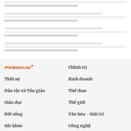
Chính trị
Thời sự
Kinh doanh
Dân tộc và Tôn giáo
Thể thao
Giáo dục
Thế giới
Đời sống
Văn hóa - Giải trí
Sức khỏe
Công nghệ