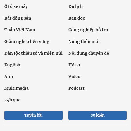
Ô tô xe máy
Du lịch
Bất động sản
Bạn đọc
Tuần Việt Nam
Công nghiệp hỗ trợ
Giảm nghèo bền vững
Nông thôn mới
Dân tộc thiểu số và miền núi
Nội dung chuyên đề
English
Hồ sơ
Ảnh
Video
Multimedia
Podcast
24h qua
Tuyến bài
Sự kiện