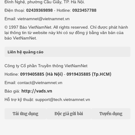
Đình Nghệ, phường Cầu Giấy, TP. Hà Nội.
Điện thoại:
02439369898
- Hotline:
0923457788
Email: vietnamnet@vietnamnet.vn
© 1997 Báo VietNamNet. All rights reserved. Chỉ được phát hành
lại thông tin từ website này khi có sự đồng ý bằng văn bản của
báo VietNamNet.
Liên hệ quảng cáo
Công ty Cổ phần Truyền thông VietNamNet
0919405885 (Hà Nội)
0919435885 (Tp.HCM)
Hotline:
-
Email: contact@vietnamnet.vn
http://vads.vn
Báo giá:
Hỗ trợ kỹ thuật: support@tech.vietnamnet.vn
Tải ứng dụng
Độc giả gửi bài
Tuyển dụng