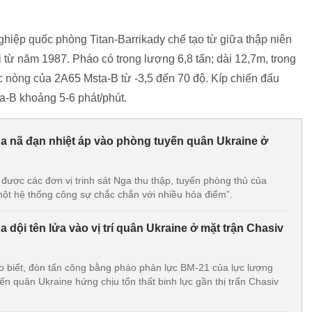
hiệp quốc phòng Titan-Barrikady chế tạo từ giữa thập niên
từ năm 1987. Pháo có trọng lượng 6,8 tấn; dài 12,7m, trong
c nòng của 2А65 Msta-B từ -3,5 đến 70 độ. Kíp chiến đấu
a-B khoảng 5-6 phát/phút.
a nã đạn nhiệt áp vào phòng tuyến quân Ukraine ở
 được các đơn vị trinh sát Nga thu thập, tuyến phòng thủ của
một hệ thống công sự chắc chắn với nhiều hỏa điểm”.
 dội tên lửa vào vị trí quân Ukraine ở mặt trận Chasiv
 biết, đòn tấn công bằng pháo phản lực BM-21 của lực lượng
ến quân Ukraine hứng chịu tổn thất binh lực gần thị trấn Chasiv