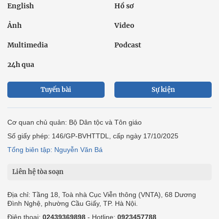
English
Hồ sơ
Ảnh
Video
Multimedia
Podcast
24h qua
Tuyến bài
Sự kiện
Cơ quan chủ quản: Bộ Dân tộc và Tôn giáo
Số giấy phép: 146/GP-BVHTTDL, cấp ngày 17/10/2025
Tổng biên tập: Nguyễn Văn Bá
Liên hệ tòa soạn
Địa chỉ: Tầng 18, Toà nhà Cục Viễn thông (VNTA), 68 Dương
Đình Nghệ, phường Cầu Giấy, TP. Hà Nội.
Điện thoại:
02439369898
- Hotline:
0923457788