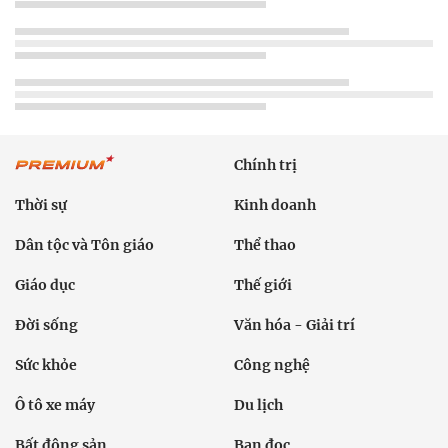
Chính trị
Thời sự
Kinh doanh
Dân tộc và Tôn giáo
Thể thao
Giáo dục
Thế giới
Đời sống
Văn hóa - Giải trí
Sức khỏe
Công nghệ
Ô tô xe máy
Du lịch
Bất động sản
Bạn đọc