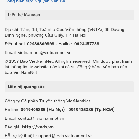
Tổng biên tập: Nguyễn Văn Bá
Liên hệ tòa soạn
Địa chỉ: Tầng 18, Toà nhà Cục Viễn thông (VNTA), 68 Dương
Đình Nghệ, phường Cầu Giấy, TP. Hà Nội.
Điện thoại:
02439369898
- Hotline:
0923457788
Email: vietnamnet@vietnamnet.vn
© 1997 Báo VietNamNet. All rights reserved. Chỉ được phát hành
lại thông tin từ website này khi có sự đồng ý bằng văn bản của
báo VietNamNet.
Liên hệ quảng cáo
Công ty Cổ phần Truyền thông VietNamNet
0919405885 (Hà Nội)
0919435885 (Tp.HCM)
Hotline:
-
Email: contact@vietnamnet.vn
http://vads.vn
Báo giá:
Hỗ trợ kỹ thuật: support@tech.vietnamnet.vn