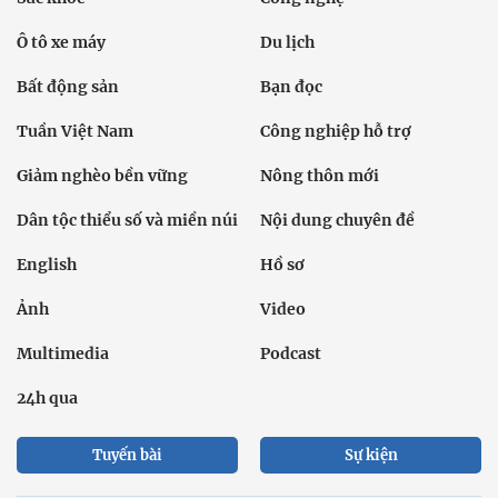
Ô tô xe máy
Du lịch
Bất động sản
Bạn đọc
Tuần Việt Nam
Công nghiệp hỗ trợ
Giảm nghèo bền vững
Nông thôn mới
Dân tộc thiểu số và miền núi
Nội dung chuyên đề
English
Hồ sơ
Ảnh
Video
Multimedia
Podcast
24h qua
Tuyến bài
Sự kiện