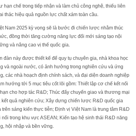
ư hạn chế trong tiếp nhận và làm chủ công nghệ, thiếu liên
ai thác hiệu quả nguồn lực chất xám toàn cầu.
iệt Nam 2025 kỳ vọng sẽ là bước đi chiến lược nhằm thúc
 thức, đồng thời tăng cường năng lực đổi mới sáng tạo nội
vững và nâng cao vị thế quốc gia.
n đàn này được thiết kế để quy tụ chuyên gia, nhà khoa học
ng và ngoài nước, có ảnh hưởng trong nghiên cứu và ứng
g, các nhà hoạch định chính sách, và đại diện doanh nghiệp
m hướng tới 5 mục tiêu cốt lõi gồm: Thiết lập cơ chế kết nối
 hạn cho hợp tác R&D; Thúc đẩy chuyển giao và thương mại
 kết quả nghiên cứu; Xây dựng chiến lược R&D quốc gia
 trên sáng kiến thực tiễn; Định vị Việt Nam là trung tâm R&D
 nổi trong khu vực ASEAN; Kiến tạo hệ sinh thái R&D năng
g, hội nhập và bền vững.