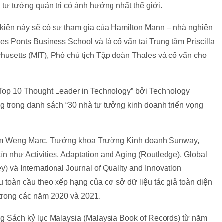
 tư tưởng quản trị có ảnh hưởng nhất thế giới.
kiện này sẽ có sự tham gia của Hamilton Mann – nhà nghiên
s Ponts Business School và là cố vấn tại Trung tâm Priscilla
usetts (MIT), Phó chủ tịch Tập đoàn Thales và cố vấn cho
Top 10 Thought Leader in Technology” bởi Technology
 trong danh sách “30 nhà tư tưởng kinh doanh triển vọng
im Weng Marc, Trưởng khoa Trường Kinh doanh Sunway,
tín như Activities, Adaptation and Aging (Routledge), Global
) và International Journal of Quality and Innovation
 toàn cầu theo xếp hạng của cơ sở dữ liệu tác giả toàn diện
n trong các năm 2020 và 2021.
ong Sách kỷ lục Malaysia (Malaysia Book of Records) từ năm