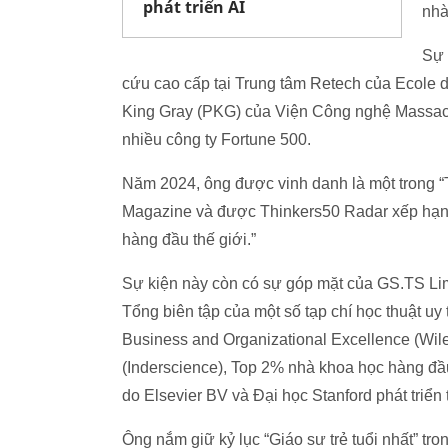
phát triển AI
nhà
Sự 
cứu cao cấp tại Trung tâm Retech của Ecole de
King Gray (PKG) của Viện Công nghệ Massach
nhiều công ty Fortune 500.
Năm 2024, ông được vinh danh là một trong “
Magazine và được Thinkers50 Radar xếp hạng
hàng đầu thế giới.”
Sự kiện này còn có sự góp mặt của GS.TS L
Tổng biên tập của một số tạp chí học thuật uy 
Business and Organizational Excellence (Wiley
(Inderscience), Top 2% nhà khoa học hàng đầu
do Elsevier BV và Đại học Stanford phát triể
Ông nắm giữ kỷ lục “Giáo sư trẻ tuổi nhất” tr