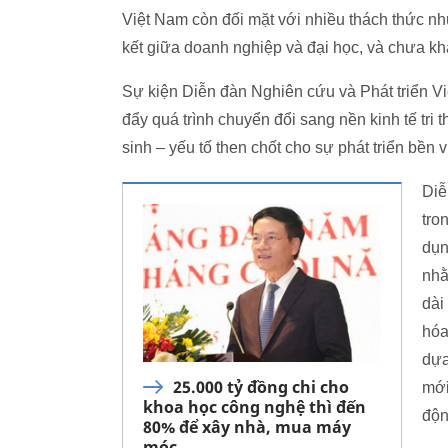
Việt Nam còn đối mặt với nhiều thách thức nh
kết giữa doanh nghiệp và đại học, và chưa kh
Sự kiện Diễn đàn Nghiên cứu và Phát triển V
đẩy quá trình chuyển đổi sang nền kinh tế tri
sinh – yếu tố then chốt cho sự phát triển bền 
Diễ
tro
dụn
nhằ
dài
hóa
dựa
25.000 tỷ đồng chi cho
mới
khoa học công nghệ thì đến
độn
80% để xây nhà, mua máy
móc