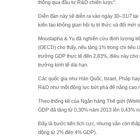
thông qua đầu tư R&D chiến lược”.
Diễn đàn này sẽ diễn ra vào ngày 30–31/7 tại 
kiến tạo không gian hội tụ tri thức và đổi mới 
Moustapha & Yu đã nghiên cứu định lượng trên
(OECD) cho thấy, nếu tăng 1% trong chi tiêu 
trưởng GDP thực tế đến 2,83%, điều này cho th
trưởng kinh tế dài hạn.
Các quốc gia như Hàn Quốc, Israel, Pháp ha
R&D như một động lực bứt phá để nâng cao năn
Theo thống kê của Ngân hàng Thế giới (World 
GDP đã tăng từ 0,30% năm 2013 lên 0,43% n
Đây là bước tiến tích cực, nhưng vẫn còn thấ
động từ 2% đến 4% GDP).