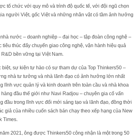
 tổ chức với quy mô và trình độ quốc tế, với đội ngũ chọn
gia người Việt, gốc Việt và những nhân vật có tầm ảnh hưởng
i nhà nước – doanh nghiệp – đại học – tập đoàn công nghệ –
c tiêu thúc đẩy chuyển giao công nghệ, vận hành hiệu quả
ái R&D bền vững tại Việt Nam.
 biệt, sự kiện tự hào có sự tham dự của Top Thinkers50 –
ng nhà tư tưởng và nhà lãnh đạo có ảnh hưởng lớn nhất
ng lĩnh vực quản lý và kinh doanh trên toàn cầu và nhà khoa
 hàng đầu thế giới như Navi Radjou – chuyên gia cố vấn
g đầu trong lĩnh vực đổi mới sáng tạo và lãnh đạo, đồng thời
tác giả của nhiều cuốn sách bán chạy theo xếp hạng của New
k Times.
năm 2021, ông được Thinkers50 công nhận là một trong 50