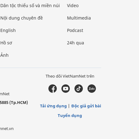
Dân tộc thiểu số và miền núi
Video
Nội dung chuyên đề
Multimedia
English
Podcast
Hồ sơ
24h qua
Ảnh
Theo dõi VietNamNet trên
amNet
5885 (Tp.HCM)
Tải ứng dụng
Độc giả gửi bài
Tuyển dụng
mnet.vn