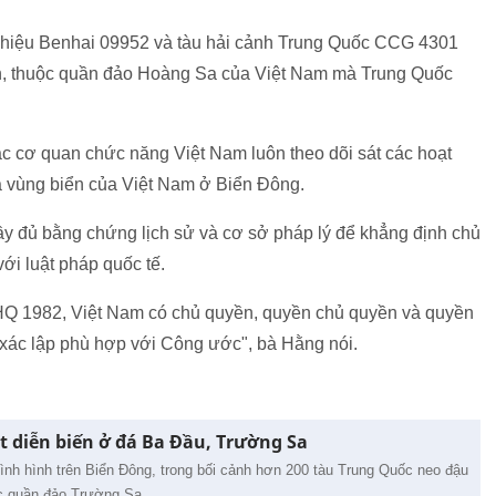
số hiệu Benhai 09952 và tàu hải cảnh Trung Quốc CCG 4301
ôn, thuộc quần đảo Hoàng Sa của Việt Nam mà Trung Quốc
các cơ quan chức năng Việt Nam luôn theo dõi sát các hoạt
 vùng biển của Việt Nam ở Biển Đông.
ầy đủ bằng chứng lịch sử và cơ sở pháp lý để khẳng định chủ
ới luật pháp quốc tế.
HQ 1982, Việt Nam có chủ quyền, quyền chủ quyền và quyền
 xác lập phù hợp với Công ước", bà Hằng nói.
t diễn biến ở đá Ba Đầu, Trường Sa
tình hình trên Biển Đông, trong bối cảnh hơn 200 tàu Trung Quốc neo đậu
ộc quần đảo Trường Sa.