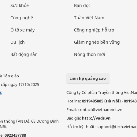
Sức khỏe
Bạn đọc
Công nghệ
Tuần Việt Nam
Ô tô xe máy
Công nghiệp hỗ trợ
Du lịch
Giảm nghèo bền vững
Bất động sản
Nông thôn mới
à Tôn giáo
Liên hệ quảng cáo
 cấp ngày 17/10/2025
Công ty Cổ phần Truyền thông VietN
á
Hotline:
0919405885 (Hà Nội)
-
091943
Email: contact@vietnamnet.vn
Báo giá:
http://vads.vn
Viễn thông (VNTA), 68 Dương Đình
Nội.
Hỗ trợ kỹ thuật: support@tech.vietna
ne:
0923457788