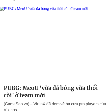
PUBG: MeoU ‘vừa đá bóng vừa thổi
còi’ ở team mới
(GameSao.vn) – VirusX đã đem về ba cựu pro players của
Vikings.