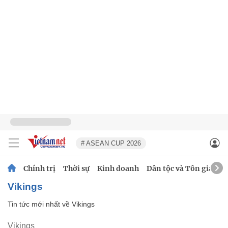
# ASEAN CUP 2026
Chính trị
Thời sự
Kinh doanh
Dân tộc và Tôn giáo
Vikings
Tin tức mới nhất về
Vikings
Vikings