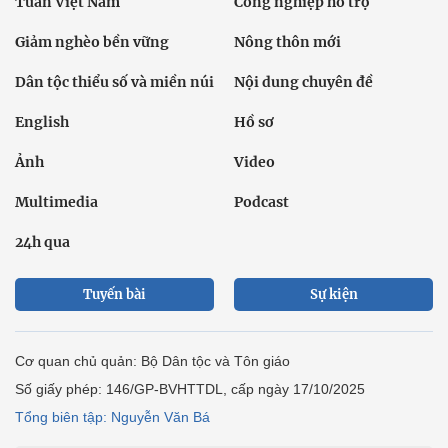
Tuần Việt Nam
Công nghiệp hỗ trợ
Giảm nghèo bền vững
Nông thôn mới
Dân tộc thiểu số và miền núi
Nội dung chuyên đề
English
Hồ sơ
Ảnh
Video
Multimedia
Podcast
24h qua
Tuyến bài
Sự kiện
Cơ quan chủ quản: Bộ Dân tộc và Tôn giáo
Số giấy phép: 146/GP-BVHTTDL, cấp ngày 17/10/2025
Tổng biên tập: Nguyễn Văn Bá