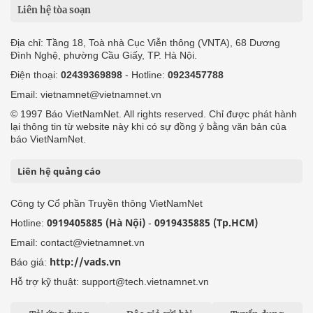
Liên hệ tòa soạn
Địa chỉ: Tầng 18, Toà nhà Cục Viễn thông (VNTA), 68 Dương
Đình Nghệ, phường Cầu Giấy, TP. Hà Nội.
Điện thoại:
02439369898
- Hotline:
0923457788
Email: vietnamnet@vietnamnet.vn
© 1997 Báo VietNamNet. All rights reserved. Chỉ được phát hành
lại thông tin từ website này khi có sự đồng ý bằng văn bản của
báo VietNamNet.
Liên hệ quảng cáo
Công ty Cổ phần Truyền thông VietNamNet
0919405885 (Hà Nội)
0919435885 (Tp.HCM)
Hotline:
-
Email: contact@vietnamnet.vn
http://vads.vn
Báo giá:
Hỗ trợ kỹ thuật: support@tech.vietnamnet.vn