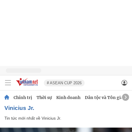
# ASEAN CUP 2026
Chính trị
Thời sự
Kinh doanh
Dân tộc và Tôn giáo
Vinicius Jr.
Tin tức mới nhất về
Vinicius Jr.