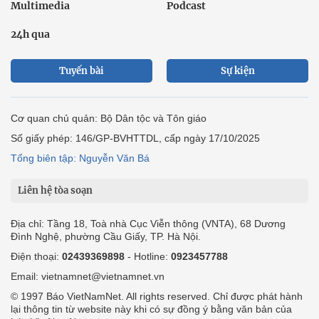
Multimedia
Podcast
24h qua
Tuyến bài
Sự kiện
Cơ quan chủ quản: Bộ Dân tộc và Tôn giáo
Số giấy phép: 146/GP-BVHTTDL, cấp ngày 17/10/2025
Tổng biên tập: Nguyễn Văn Bá
Liên hệ tòa soạn
Địa chỉ: Tầng 18, Toà nhà Cục Viễn thông (VNTA), 68 Dương
Đình Nghệ, phường Cầu Giấy, TP. Hà Nội.
Điện thoại:
02439369898
- Hotline:
0923457788
Email: vietnamnet@vietnamnet.vn
© 1997 Báo VietNamNet. All rights reserved. Chỉ được phát hành
lại thông tin từ website này khi có sự đồng ý bằng văn bản của