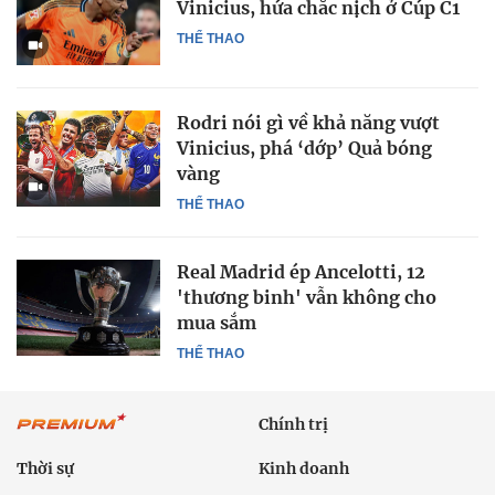
Vinicius, hứa chắc nịch ở Cúp C1
THỂ THAO
Rodri nói gì về khả năng vượt
Vinicius, phá ‘dớp’ Quả bóng
vàng
THỂ THAO
Real Madrid ép Ancelotti, 12
'thương binh' vẫn không cho
mua sắm
THỂ THAO
Chính trị
Thời sự
Kinh doanh