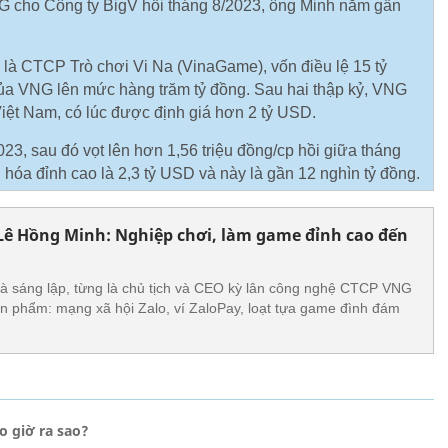
G cho Công ty BigV hồi tháng 8/2023, ông Minh nắm gần
là CTCP Trò chơi Vi Na (VinaGame), vốn điều lệ 15 tỷ
của VNG lên mức hàng trăm tỷ đồng. Sau hai thập kỷ, VNG
Việt Nam, có lúc được định giá hơn 2 tỷ USD.
, sau đó vọt lên hơn 1,56 triệu đồng/cp hồi giữa tháng
hóa đỉnh cao là 2,3 tỷ USD và này là gần 12 nghìn tỷ đồng.
h' Lê Hồng Minh: Nghiệp chơi, làm game đỉnh cao đến
à sáng lập, từng là chủ tịch và CEO kỳ lân công nghệ CTCP VNG
n phẩm: mạng xã hội Zalo, ví ZaloPay, loạt tựa game đình đám
o giờ ra sao?