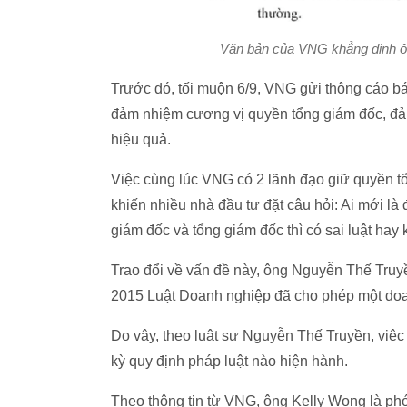
Văn bản của VNG khẳng định ôn
Trước đó, tối muộn 6/9, VNG gửi thông cáo b
đảm nhiệm cương vị quyền tổng giám đốc, đả
hiệu quả.
Việc cùng lúc VNG có 2 lãnh đạo giữ quyền t
khiến nhiều nhà đầu tư đặt câu hỏi: Ai mới là
giám đốc và tổng giám đốc thì có sai luật hay
Trao đổi về vấn đề này, ông Nguyễn Thế Truy
2015 Luật Doanh nghiệp đã cho phép một doan
Do vậy, theo luật sư Nguyễn Thế Truyền, vi
kỳ quy định pháp luật nào hiện hành.
Theo thông tin từ VNG, ông Kelly Wong là phó