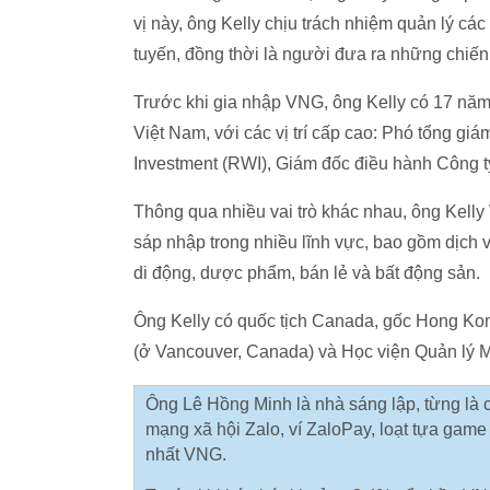
vị này, ông Kelly chịu trách nhiệm quản lý cá
tuyến, đồng thời là người đưa ra những chiến
Trước khi gia nhập VNG, ông Kelly có 17 nă
Việt Nam, với các vị trí cấp cao: Phó tổng g
Investment (RWI), Giám đốc điều hành Công 
Thông qua nhiều vai trò khác nhau, ông Kelly
sáp nhập trong nhiều lĩnh vực, bao gồm dịch 
di động, dược phẩm, bán lẻ và bất động sản.
Ông Kelly có quốc tịch Canada, gốc Hong Kong
(ở Vancouver, Canada) và Học viện Quản lý 
Ông Lê Hồng Minh là nhà sáng lập, từng là
mạng xã hội Zalo, ví ZaloPay, loạt tựa gam
nhất VNG.