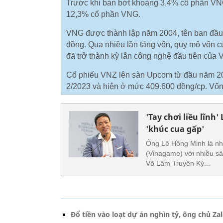
Trước khi bán bớt khoảng 3,4% cổ phần VN
12,3% cổ phần VNG.
VNG được thành lập năm 2004, tên ban đầu 
đồng. Qua nhiều lần tăng vốn, quy mô vốn 
đã trở thành kỳ lân công nghệ đầu tiên của 
Cổ phiếu VNZ lên sàn Upcom từ đầu năm 2023
2/2023 và hiện ở mức 409.600 đồng/cp. Vốn 
'Tay chơi liều lĩn
'khúc cua gấp'
Ông Lê Hồng Minh là nh
(Vinagame) với nhiều sả
Võ Lâm Truyền Kỳ...
Đổ tiền vào loạt dự án nghìn tỷ, ông chủ Zal