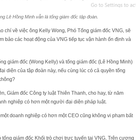
g Lê Hồng Minh vẫn là tổng giám đốc tập đoàn.
áo chí về việc ông Kelly Wong, Phó Tổng giám đốc VNG, sẽ
m bảo các hoạt động của VNG tiếp tục vận hành ổn định và
ổng giám đốc (Wong Kelly) và tổng giám đốc (Lê Hồng Minh)
 đại diện của tập đoàn này, nếu cùng lúc có cả quyền tổng
 không?
ền, Giám đốc Công ty luật Thiên Thanh, cho hay, từ năm
h nghiệp có hơn một người đại diện pháp luật.
ệc một doanh nghiệp có hơn một CEO cũng không vi phạm bất
 tổng giám đốc Khối trò chơi trực tuyến tại VNG. Trên cương