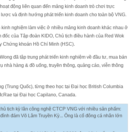
c hoạt động liên quan đến mảng kinh doanh trò chơi trực
 lược và định hướng phát triển kinh doanh cho toàn bộ VNG.
m kinh nghiệm làm việc ở nhiều mảng kinh doanh khác nhau ở
iám đốc của Tập đoàn KIDO, Chủ tịch điều hành của Red Wok
ty Chứng khoán Hồ Chí Minh (HSC).
 Wong đã tập trung phát triển kinh nghiệm về đầu tư, mua bán
vụ nhà hàng & đồ uống, truyền thông, quảng cáo, viễn thông
 (Trung Quốc), từng theo học tại Đại học British Columbia
McRae tại Đại học Capilano, Canada.
 chủ tịch kỳ lân công nghệ CTCP VNG với nhiều sản phẩm:
e đình đám Võ Lâm Truyền Kỳ... Ông là cổ đông cá nhân lớn