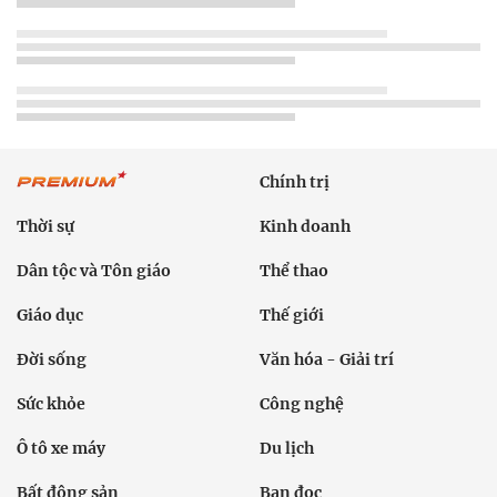
Chính trị
Thời sự
Kinh doanh
Dân tộc và Tôn giáo
Thể thao
Giáo dục
Thế giới
Đời sống
Văn hóa - Giải trí
Sức khỏe
Công nghệ
Ô tô xe máy
Du lịch
Bất động sản
Bạn đọc