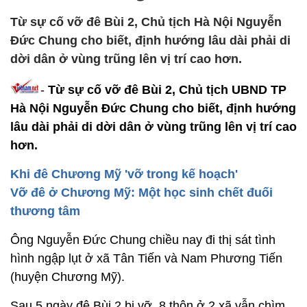
Từ sự cố vỡ đê Bùi 2, Chủ tịch Hà Nội Nguyễn
Đức Chung cho biết, định hướng lâu dài phải di
dời dân ở vùng trũng lên vị trí cao hơn.
-
Từ sự cố vỡ đê Bùi 2, Chủ tịch UBND TP
Hà Nội Nguyễn Đức Chung cho biết, định hướng
lâu dài phải di dời dân ở vùng trũng lên vị trí cao
hơn.
Khi đê Chương Mỹ 'vỡ trong kế hoạch'
Vỡ đê ở Chương Mỹ: Một học sinh chết đuối
thương tâm
Ông Nguyễn Đức Chung chiều nay đi thị sát tình
hình ngập lụt ở xã Tân Tiến và Nam Phương Tiến
(huyện Chương Mỹ).
Sau 5 ngày đê Bùi 2 bị vỡ, 8 thôn ở 2 xã vẫn chìm