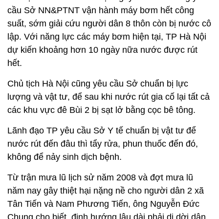
cầu Sở NN&PTNT vận hành máy bơm hết công
suất, sớm giải cứu người dân 8 thôn còn bị nước cô
lập. Với năng lực các máy bơm hiện tại, TP Hà Nội
dự kiến khoảng hơn 10 ngày nữa nước được rút
hết.
Chủ tịch Hà Nội cũng yêu cầu Sở chuẩn bị lực
lượng và vật tư, để sau khi nước rút gia cố lại tất cả
các khu vực đê Bùi 2 bị sạt lở bằng cọc bê tông.
Lãnh đạo TP yêu cầu Sở Y tế chuẩn bị vật tư để
nước rút đến đâu thì tẩy rửa, phun thuốc đến đó,
không để nảy sinh dịch bệnh.
Từ trận mưa lũ lịch sử năm 2008 và đợt mưa lũ
năm nay gây thiệt hại nặng nề cho người dân 2 xã
Tân Tiến và Nam Phương Tiến, ông Nguyễn Đức
Chung cho biết, định hướng lâu dài phải di dời dân