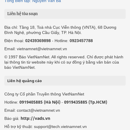
Tổng biên tập: Nguyễn Văn Bá
Liên hệ tòa soạn
Địa chỉ: Tầng 18, Toà nhà Cục Viễn thông (VNTA), 68 Dương
Đình Nghệ, phường Cầu Giấy, TP. Hà Nội.
Điện thoại:
02439369898
- Hotline:
0923457788
Email: vietnamnet@vietnamnet.vn
© 1997 Báo VietNamNet. All rights reserved. Chỉ được phát hành
lại thông tin từ website này khi có sự đồng ý bằng văn bản của
báo VietNamNet.
Liên hệ quảng cáo
Công ty Cổ phần Truyền thông VietNamNet
0919405885 (Hà Nội)
0919435885 (Tp.HCM)
Hotline:
-
Email: contact@vietnamnet.vn
http://vads.vn
Báo giá:
Hỗ trợ kỹ thuật: support@tech.vietnamnet.vn