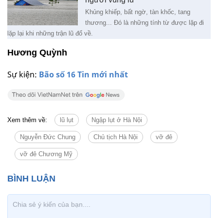
Khủng khiếp, bất ngờ, tàn khốc, tang
thương... Đó là những tính từ được lặp đi
lặp lại khi những trận lũ đổ về.
Hương Quỳnh
Sự kiện:
Bão số 16 Tin mới nhất
Xem thêm về:
lũ lụt
Ngập lụt ở Hà Nội
Nguyễn Đức Chung
Chủ tịch Hà Nội
vỡ đê
vỡ đê Chương Mỹ