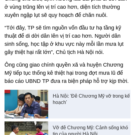
ở vùng trũng lên vị trí cao hơn, diện tích thường
xuyên ngập lụt sẽ quy hoạch để chăn nuôi.
“Tới đây, TP sẽ tìm nguồn vốn đầu tư hạ tầng kỹ
thuật để di dời dân lên vị trí cao hơn. Người dân
sinh sống, học tập ở khu vực này mỗi lần mưa lụt
gây thiệt hại rất lớn”, Chủ tịch Hà Nội nói.
Ông cũng giao chính quyền xã và huyện Chương
Mỹ tiếp tục thống kê thiệt hại trong đợt mưa lũ để
báo cáo UBND TP đưa ra biện pháp hỗ trợ kịp thời.
Hà Nội: 'Đê Chương Mỹ vỡ trong kế
hoạch'
Vỡ đê Chương Mỹ: Cảnh sống khó
tin của người Hà Nội