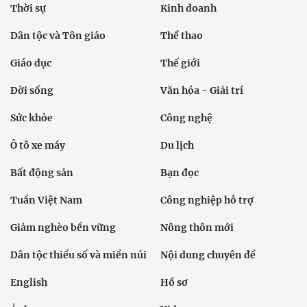
Thời sự
Kinh doanh
Dân tộc và Tôn giáo
Thể thao
Giáo dục
Thế giới
Đời sống
Văn hóa - Giải trí
Sức khỏe
Công nghệ
Ô tô xe máy
Du lịch
Bất động sản
Bạn đọc
Tuần Việt Nam
Công nghiệp hỗ trợ
Giảm nghèo bền vững
Nông thôn mới
Dân tộc thiểu số và miền núi
Nội dung chuyên đề
English
Hồ sơ