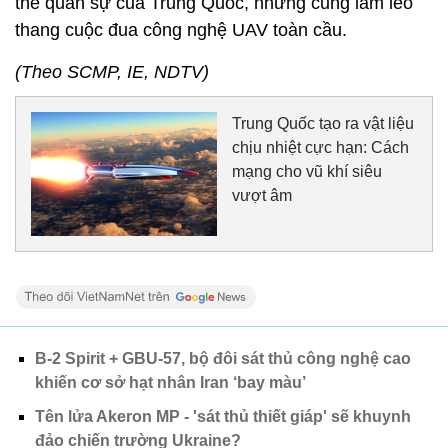
thế quân sự của Trung Quốc, nhưng cũng làm leo
thang cuộc đua công nghệ UAV toàn cầu.
(Theo SCMP, IE, NDTV)
Trung Quốc tạo ra vật liệu
chịu nhiệt cực hạn: Cách
mạng cho vũ khí siêu
vượt âm
B-2 Spirit + GBU-57, bộ đôi sát thủ công nghệ cao
khiến cơ sở hạt nhân Iran ‘bay màu’
Tên lửa Akeron MP - 'sát thủ thiết giáp' sẽ khuynh
đảo chiến trường Ukraine?