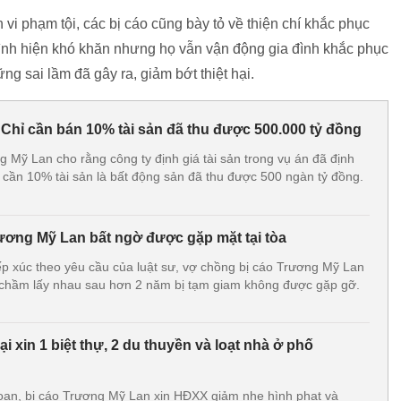
vi phạm tội, các bị cáo cũng bày tỏ về thiện chí khắc phục
đình hiện khó khăn nhưng họ vẫn vận động gia đình khắc phục
 sai lầm đã gây ra, giảm bớt thiệt hại.
Chỉ cần bán 10% tài sản đã thu được 500.000 tỷ đồng
g Mỹ Lan cho rằng công ty định giá tài sản trong vụ án đã định
ỉ cần 10% tài sản là bất động sản đã thu được 500 ngàn tỷ đồng.
ương Mỹ Lan bất ngờ được gặp mặt tại tòa
ếp xúc theo yêu cầu của luật sư, vợ chồng bị cáo Trương Mỹ Lan
 chầm lấy nhau sau hơn 2 năm bị tạm giam không được gặp gỡ.
i xin 1 biệt thự, 2 du thuyền và loạt nhà ở phố
oan, bị cáo Trương Mỹ Lan xin HĐXX giảm nhẹ hình phạt và