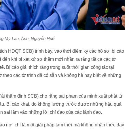
ng Mỹ Lan. Ảnh: Nguyễn Huế
ch HĐQT SCB) trình bày, vào thời điểm ký các hồ sơ, bị cáo
đến khi bị xét xử sơ thẩm mới nhận ra rằng tất cả các tờ
. Bị cáo giải thích rằng trong suốt thời gian công tác tại
tờ theo các tờ trình đã có sẵn và không hề hay biết về những
ái thẩm định SCB) cho rằng sai phạm của mình xuất phát từ
 cấu. Bị cáo khai, do không lường trước được những hậu quả
in sai lầm vào những lời chỉ đạo của các lãnh đạo.
đảo nợ" chỉ là một giải pháp tạm thời mà không nhận thức đầy