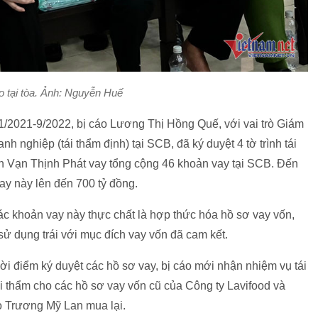
o tại tòa. Ảnh: Nguyễn Huế
11/2021-9/2022, bị cáo Lương Thị Hồng Quế, với vai trò Giám
 nghiệp (tái thẩm định) tại SCB, đã ký duyệt 4 tờ trình tái
n Vạn Thịnh Phát vay tổng cộng 46 khoản vay tại SCB. Đến
ay này lên đến 700 tỷ đồng.
các khoản vay này thực chất là hợp thức hóa hồ sơ vay vốn,
sử dụng trái với mục đích vay vốn đã cam kết.
hời điểm ký duyệt các hồ sơ vay, bị cáo mới nhận nhiệm vụ tái
tái thẩm cho các hồ sơ vay vốn cũ của Công ty Lavifood và
áo Trương Mỹ Lan mua lại.