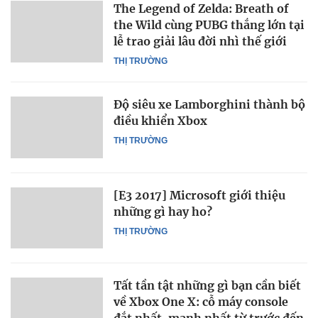
The Legend of Zelda: Breath of
the Wild cùng PUBG thắng lớn tại
lễ trao giải lâu đời nhì thế giới
THỊ TRƯỜNG
Độ siêu xe Lamborghini thành bộ
điều khiển Xbox
THỊ TRƯỜNG
[E3 2017] Microsoft giới thiệu
những gì hay ho?
THỊ TRƯỜNG
Tất tần tật những gì bạn cần biết
về Xbox One X: cỗ máy console
đắt nhất, mạnh nhất từ trước đến