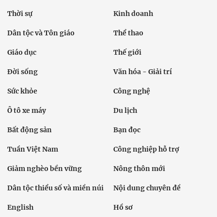
Thời sự
Kinh doanh
Dân tộc và Tôn giáo
Thể thao
Giáo dục
Thế giới
Đời sống
Văn hóa - Giải trí
Sức khỏe
Công nghệ
Ô tô xe máy
Du lịch
Bất động sản
Bạn đọc
Tuần Việt Nam
Công nghiệp hỗ trợ
Giảm nghèo bền vững
Nông thôn mới
Dân tộc thiểu số và miền núi
Nội dung chuyên đề
English
Hồ sơ