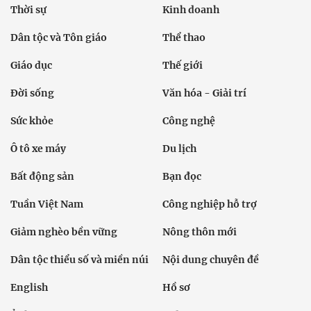
Thời sự
Kinh doanh
Dân tộc và Tôn giáo
Thể thao
Giáo dục
Thế giới
Đời sống
Văn hóa - Giải trí
Sức khỏe
Công nghệ
Ô tô xe máy
Du lịch
Bất động sản
Bạn đọc
Tuần Việt Nam
Công nghiệp hỗ trợ
Giảm nghèo bền vững
Nông thôn mới
Dân tộc thiểu số và miền núi
Nội dung chuyên đề
English
Hồ sơ