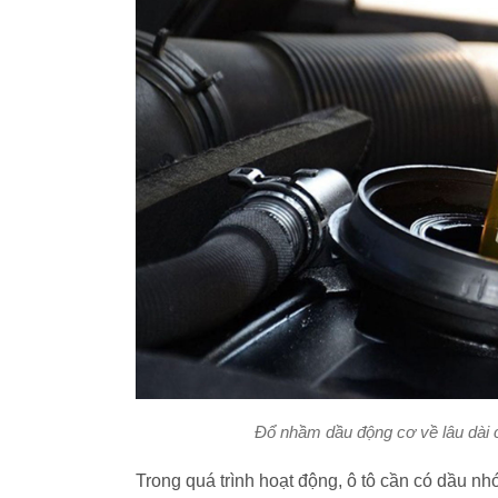
Đổ nhầm dầu động cơ về lâu dài c
Trong quá trình hoạt động, ô tô cần có dầu nh