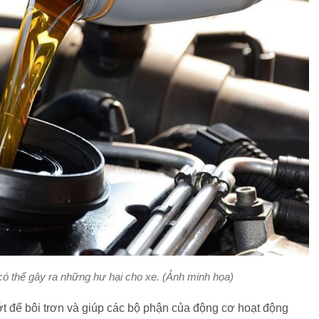
ó thể gây ra những hư hại cho xe. (Ảnh minh họa)
ớt để bôi trơn và giúp các bộ phận của động cơ hoạt động