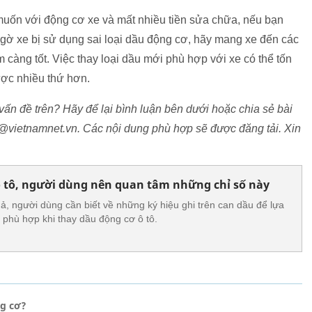
uốn với động cơ xe và mất nhiều tiền sửa chữa, nếu bạn
gờ xe bị sử dụng sai loại dầu động cơ, hãy mang xe đến các
càng tốt. Việc thay loại dầu mới phù hợp với xe có thể tốn
ược nhiều thứ hơn.
vấn đề trên? Hãy để lại bình luận bên dưới hoặc chia sẻ bài
y@vietnamnet.vn. Các nội dung phù hợp sẽ được đăng tải. Xin
 tô, người dùng nên quan tâm những chỉ số này
ả, người dùng cần biết về những ký hiệu ghi trên can dầu để lựa
 phù hợp khi thay dầu động cơ ô tô.
ng cơ?