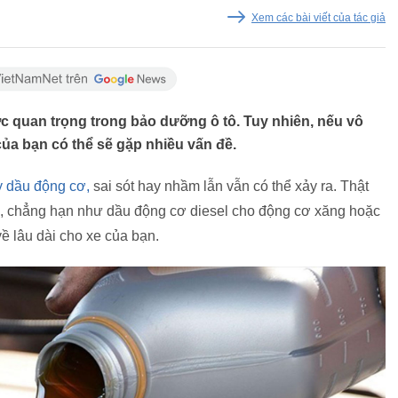
Xem các bài viết của tác giả
 quan trọng trong bảo dưỡng ô tô. Tuy nhiên, nếu vô
 của bạn có thể sẽ gặp nhiều vấn đề.
y dầu động cơ,
sai sót hay nhầm lẫn vẫn có thể xảy ra. Thật
ơ, chẳng hạn như dầu động cơ diesel cho động cơ xăng hoặc
ề lâu dài cho xe của bạn.