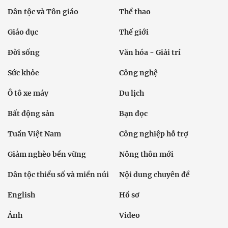
Dân tộc và Tôn giáo
Thể thao
Giáo dục
Thế giới
Đời sống
Văn hóa - Giải trí
Sức khỏe
Công nghệ
Ô tô xe máy
Du lịch
Bất động sản
Bạn đọc
Tuần Việt Nam
Công nghiệp hỗ trợ
Giảm nghèo bền vững
Nông thôn mới
Dân tộc thiểu số và miền núi
Nội dung chuyên đề
English
Hồ sơ
Ảnh
Video