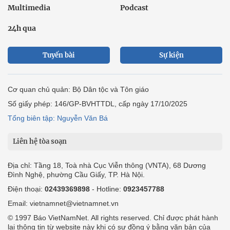
Multimedia
Podcast
24h qua
Tuyến bài
Sự kiện
Cơ quan chủ quản: Bộ Dân tộc và Tôn giáo
Số giấy phép: 146/GP-BVHTTDL, cấp ngày 17/10/2025
Tổng biên tập: Nguyễn Văn Bá
Liên hệ tòa soạn
Địa chỉ: Tầng 18, Toà nhà Cục Viễn thông (VNTA), 68 Dương
Đình Nghệ, phường Cầu Giấy, TP. Hà Nội.
Điện thoại:
02439369898
- Hotline:
0923457788
Email: vietnamnet@vietnamnet.vn
© 1997 Báo VietNamNet. All rights reserved. Chỉ được phát hành
lại thông tin từ website này khi có sự đồng ý bằng văn bản của