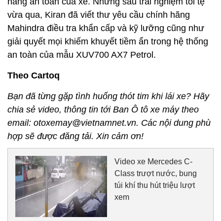
năng an toàn của xe. Nhưng sau trải nghiệm tồi tệ
vừa qua, Kiran đã viết thư yêu cầu chính hãng
Mahindra điều tra khẩn cấp và kỹ lưỡng cũng như
giải quyết mọi khiếm khuyết tiềm ẩn trong hệ thống
an toàn của mẫu XUV700 AX7 Petrol.
Theo Cartoq
Bạn đã từng gặp tình huống thót tim khi lái xe? Hãy
chia sẻ video, thông tin tới Ban Ô tô xe máy theo
email: otoxemay@vietnamnet.vn. Các nội dung phù
hợp sẽ được đăng tải. Xin cảm ơn!
Video xe Mercedes C-
Class trượt nước, bung
túi khí thu hút triệu lượt
xem