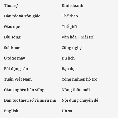
Thời sự
Kinh doanh
Dân tộc và Tôn giáo
Thể thao
Giáo dục
Thế giới
Đời sống
Văn hóa - Giải trí
Sức khỏe
Công nghệ
Ô tô xe máy
Du lịch
Bất động sản
Bạn đọc
Tuần Việt Nam
Công nghiệp hỗ trợ
Giảm nghèo bền vững
Nông thôn mới
Dân tộc thiểu số và miền núi
Nội dung chuyên đề
English
Hồ sơ