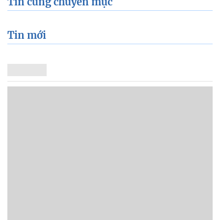
Tin cùng chuyên mục
Tin mới