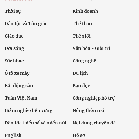
Thời sự
Kinh doanh
Dân tộc và Tôn giáo
Thể thao
Giáo dục
Thế giới
Đời sống
Văn hóa - Giải trí
Sức khỏe
Công nghệ
Ô tô xe máy
Du lịch
Bất động sản
Bạn đọc
Tuần Việt Nam
Công nghiệp hỗ trợ
Giảm nghèo bền vững
Nông thôn mới
Dân tộc thiểu số và miền núi
Nội dung chuyên đề
English
Hồ sơ