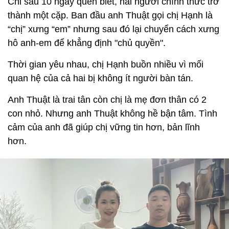
Chỉ sau 10 ngày quen biết, hai người chính thức trở
thành một cặp. Ban đầu anh Thuật gọi chị Hạnh là
“chị” xưng “em” nhưng sau đó lại chuyển cách xưng
hô anh-em để khẳng định "chủ quyền".
Thời gian yêu nhau, chị Hạnh buồn nhiều vì mối
quan hệ của cả hai bị không ít người bàn tán.
Anh Thuật là trai tân còn chị là mẹ đơn thân có 2
con nhỏ. Nhưng anh Thuật không hề bận tâm. Tình
cảm của anh đã giúp chị vững tin hơn, bản lĩnh
hơn.