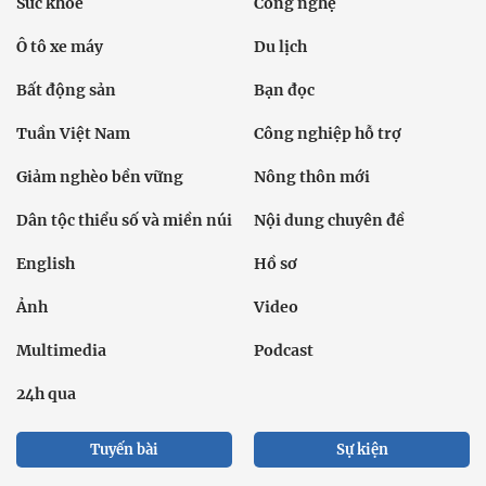
Sức khỏe
Công nghệ
Ô tô xe máy
Du lịch
Bất động sản
Bạn đọc
Tuần Việt Nam
Công nghiệp hỗ trợ
Giảm nghèo bền vững
Nông thôn mới
Dân tộc thiểu số và miền núi
Nội dung chuyên đề
English
Hồ sơ
Ảnh
Video
Multimedia
Podcast
24h qua
Tuyến bài
Sự kiện