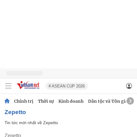
# ASEAN CUP 2026
Chính trị
Thời sự
Kinh doanh
Dân tộc và Tôn giáo
Zepetto
Tin tức mới nhất về
Zepetto
Zepetto