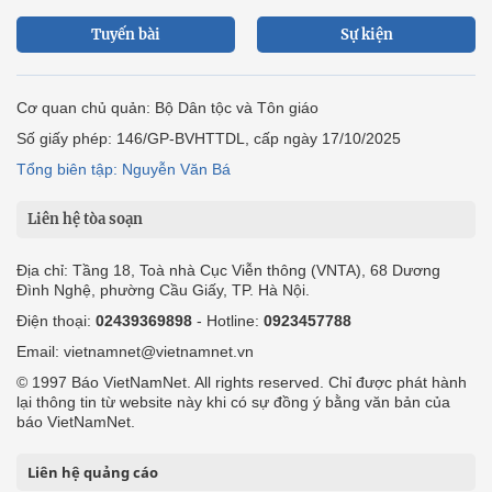
Tuyến bài
Sự kiện
Cơ quan chủ quản: Bộ Dân tộc và Tôn giáo
Số giấy phép: 146/GP-BVHTTDL, cấp ngày 17/10/2025
Tổng biên tập: Nguyễn Văn Bá
Liên hệ tòa soạn
Địa chỉ: Tầng 18, Toà nhà Cục Viễn thông (VNTA), 68 Dương
Đình Nghệ, phường Cầu Giấy, TP. Hà Nội.
Điện thoại:
02439369898
- Hotline:
0923457788
Email: vietnamnet@vietnamnet.vn
© 1997 Báo VietNamNet. All rights reserved. Chỉ được phát hành
lại thông tin từ website này khi có sự đồng ý bằng văn bản của
báo VietNamNet.
Liên hệ quảng cáo