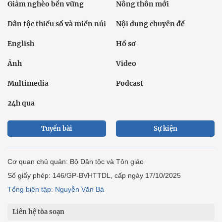
Giảm nghèo bền vững
Nông thôn mới
Dân tộc thiểu số và miền núi
Nội dung chuyên đề
English
Hồ sơ
Ảnh
Video
Multimedia
Podcast
24h qua
Tuyến bài
Sự kiện
Cơ quan chủ quản: Bộ Dân tộc và Tôn giáo
Số giấy phép: 146/GP-BVHTTDL, cấp ngày 17/10/2025
Tổng biên tập: Nguyễn Văn Bá
Liên hệ tòa soạn