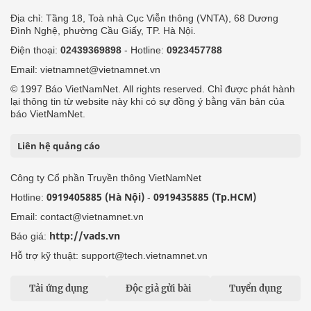
Địa chỉ: Tầng 18, Toà nhà Cục Viễn thông (VNTA), 68 Dương
Đình Nghệ, phường Cầu Giấy, TP. Hà Nội.
Điện thoại:
02439369898
- Hotline:
0923457788
Email: vietnamnet@vietnamnet.vn
© 1997 Báo VietNamNet. All rights reserved. Chỉ được phát hành
lại thông tin từ website này khi có sự đồng ý bằng văn bản của
báo VietNamNet.
Liên hệ quảng cáo
Công ty Cổ phần Truyền thông VietNamNet
0919405885 (Hà Nội)
0919435885 (Tp.HCM)
Hotline:
-
Email: contact@vietnamnet.vn
http://vads.vn
Báo giá:
Hỗ trợ kỹ thuật: support@tech.vietnamnet.vn
Tải ứng dụng
Độc giả gửi bài
Tuyển dụng