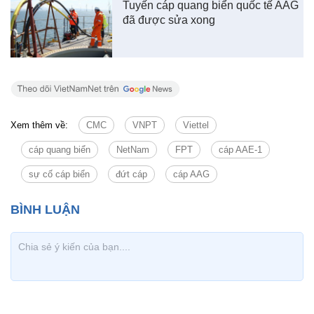
Tuyến cáp quang biển quốc tế AAG
đã được sửa xong
Xem thêm về:
CMC
VNPT
Viettel
cáp quang biển
NetNam
FPT
cáp AAE-1
sự cố cáp biển
đứt cáp
cáp AAG