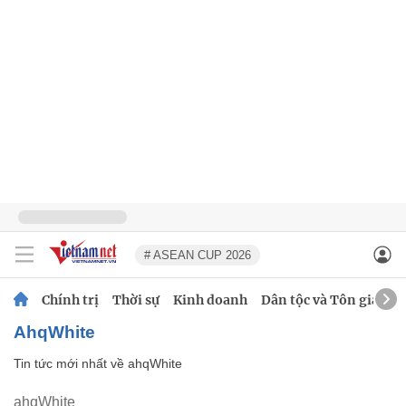
# ASEAN CUP 2026
Chính trị
Thời sự
Kinh doanh
Dân tộc và Tôn giáo
ahqWhite
Tin tức mới nhất về
ahqWhite
ahqWhite