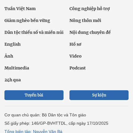
Tuần Việt Nam
Công nghiệp hỗ trợ
Giảm nghèo bền vững
Nông thôn mới
Dân tộc thiểu số và miền núi
Nội dung chuyên đề
English
Hồ sơ
Ảnh
Video
Multimedia
Podcast
24h qua
Tuyến bài
Sự kiện
Cơ quan chủ quản: Bộ Dân tộc và Tôn giáo
Số giấy phép: 146/GP-BVHTTDL, cấp ngày 17/10/2025
Tổng biên tập: Nguyễn Văn Bá