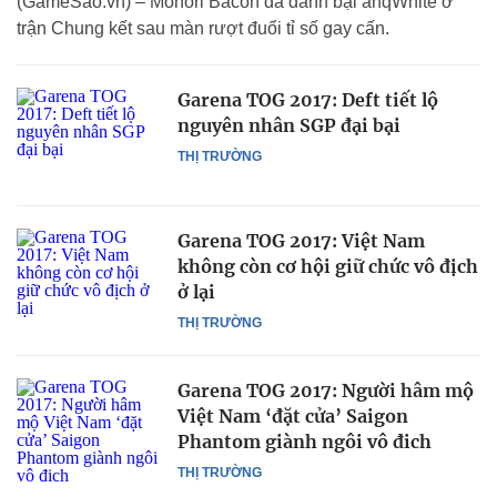
(GameSao.vn) – Monori Bacon đã đánh bại ahqWhite ở
trận Chung kết sau màn rượt đuổi tỉ số gay cấn.
Garena TOG 2017: Deft tiết lộ
nguyên nhân SGP đại bại
THỊ TRƯỜNG
Garena TOG 2017: Việt Nam
không còn cơ hội giữ chức vô địch
ở lại
THỊ TRƯỜNG
Garena TOG 2017: Người hâm mộ
Việt Nam ‘đặt cửa’ Saigon
Phantom giành ngôi vô đich
THỊ TRƯỜNG