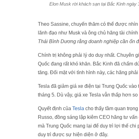
Elon Musk rời khách sạn tại Bắc Kinh ngày 
Theo Sassine, chuyến thăm có thể được nhì
lãnh đạo như Musk và ông chủ hãng tài chí
Thái Bình Dương rằng doanh nghiệp cần ổn địn
Chính trị không phải lý do duy nhất. Chuyên gi
Quốc đang rất khó khăn. Bắc Kinh đã chấm dứt t
tăng. Đối mặt với tình hình này, các hãng phả
Tesla đã giảm giá xe điện tại Trung Quốc vào 
tháng 5. Dù vậy, giá xe Tesla vẫn thấp hơn so
Quyết định của
Tesla
cho thấy tầm quan trọng 
Russo, đồng sáng lập kiêm CEO hãng tư vấn đầ
mà Trung Quốc mang lại để duy trì lợi thế chi 
duy trì được sự hiện diện ở đây.