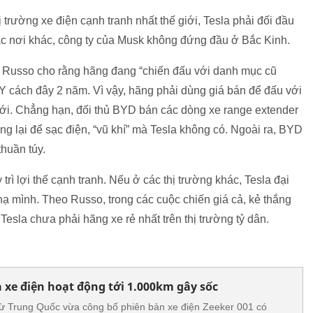
 trường xe điện cạnh tranh nhất thế giới, Tesla phải đối đầu
các nơi khác, công ty của Musk không đứng đầu ở Bắc Kinh.
, Russo cho rằng hãng đang “chiến đấu với danh mục cũ
Y cách đây 2 năm. Vì vậy, hãng phải dùng giá bán để đấu với
mới. Chẳng hạn, đối thủ BYD bán các dòng xe range extender
g lại để sạc điện, “vũ khí” mà Tesla không có. Ngoài ra, BYD
huần túy.
trì lợi thế cạnh tranh. Nếu ở các thị trường khác, Tesla đại
hạ mình. Theo Russo, trong các cuộc chiến giá cả, kẻ thắng
 Tesla chưa phải hãng xe rẻ nhất trên thị trường tỷ dân.
 xe điện hoạt động tới 1.000km gây sốc
từ Trung Quốc vừa công bố phiên bản xe điện Zeeker 001 có