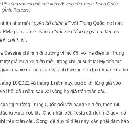
31/5 cùng với hai phó chủ tịch cấp cao của Tesla Trung Quốc.
(Ảnh: Reuters)
n nhận như một
“tuyên bố chính trị”
với Trung Quốc, nơi các
nh JPMorgan Jamie Damon
“nói với chính trị gia hai bên bờ
h chính trị”.
a Sassine chỉ ra môi trường vĩ mô đối với xe điện tại Trung
rợ giá mua xe điện mới, trong khi lãi suất tại Mỹ tiếp tục
i giảm giá xe để kích cầu và ảnh hưởng đến lợi nhuận của họ.
tháng 10/2022 và tháng 1 năm nay, trước khi tăng giá vào
 với hồi đầu năm sau vài vòng hạ giá trên toàn cầu.
của thị trường Trung Quốc đối với hãng xe điện, theo Bill
u tư Automobility. Ông nhận xét, Tesla cần kinh tế quy mô
phí trên toàn cầu. Song, để duy trì điều này, cần phải đảm bảo