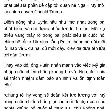
phát biểu là phần đề cập tới quan hệ Nga – Mỹ thời
kỳ chính quyền Donald Trump.
Điểm nóng như Syria hầu như mờ nhạt trong bài
phát biểu, và chỉ được nhắc tới đôi ba lần. Một sự
thiếu vắng thấy rõ trong bài phát biểu là cuộc nội
chiến bế tắc ở Ukraina. Ông Putin không hề nói một
lời nào về Ukraina, dù mới đây, Kiev đã đưa tên lửa
tới gần Crưm.
Thay vào đó, ông Putin nhấn mạnh vào việc Mỹ gia
nhập cuộc chiến chống khủng bố với Nga, để ‘chia
sẻ trách nhiệm đảm bảo an ninh và ổn định toàn
cầu’.
“Chúng tôi hy vọng sẽ đoàn kết lực lượng với Mỹ
trong cuộc chiến chống lại các mối đe dọa của chủ
nghĩa khủng bố quốc tế thực sự, chứ không phải