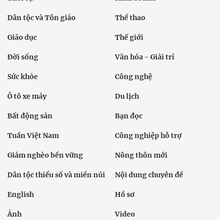
Dân tộc và Tôn giáo
Thể thao
Giáo dục
Thế giới
Đời sống
Văn hóa - Giải trí
Sức khỏe
Công nghệ
Ô tô xe máy
Du lịch
Bất động sản
Bạn đọc
Tuần Việt Nam
Công nghiệp hỗ trợ
Giảm nghèo bền vững
Nông thôn mới
Dân tộc thiểu số và miền núi
Nội dung chuyên đề
English
Hồ sơ
Ảnh
Video