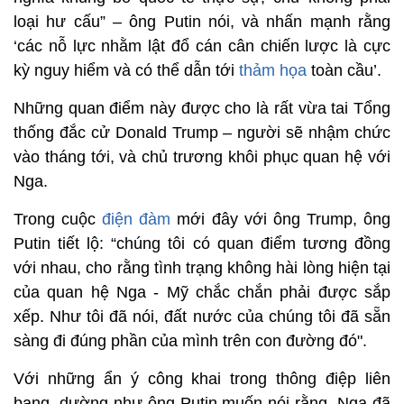
loại hư cấu” – ông Putin nói, và nhấn mạnh rằng
‘các nỗ lực nhằm lật đổ cán cân chiến lược là cực
kỳ nguy hiểm và có thể dẫn tới
thảm họa
toàn cầu’.
Những quan điểm này được cho là rất vừa tai Tổng
thống đắc cử Donald Trump – người sẽ nhậm chức
vào tháng tới, và chủ trương khôi phục quan hệ với
Nga.
Trong cuộc
điện đàm
mới đây với ông Trump, ông
Putin tiết lộ: “chúng tôi có quan điểm tương đồng
với nhau, cho rằng tình trạng không hài lòng hiện tại
của quan hệ Nga - Mỹ chắc chắn phải được sắp
xếp. Như tôi đã nói, đất nước của chúng tôi đã sẵn
sàng đi đúng phần của mình trên con đường đó".
Với những ẩn ý công khai trong thông điệp liên
bang, dường như ông Putin muốn nói rằng, Nga đã