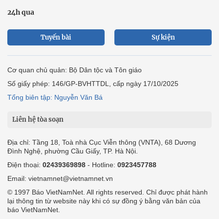
24h qua
Tuyến bài
Sự kiện
Cơ quan chủ quản: Bộ Dân tộc và Tôn giáo
Số giấy phép: 146/GP-BVHTTDL, cấp ngày 17/10/2025
Tổng biên tập: Nguyễn Văn Bá
Liên hệ tòa soạn
Địa chỉ: Tầng 18, Toà nhà Cục Viễn thông (VNTA), 68 Dương
Đình Nghệ, phường Cầu Giấy, TP. Hà Nội.
Điện thoại:
02439369898
- Hotline:
0923457788
Email: vietnamnet@vietnamnet.vn
© 1997 Báo VietNamNet. All rights reserved. Chỉ được phát hành
lại thông tin từ website này khi có sự đồng ý bằng văn bản của
báo VietNamNet.