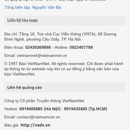
Tổng biên tập: Nguyễn Văn Bá
Liên hệ tòa soạn
Địa chỉ: Tầng 18, Toà nhà Cục Viễn thông (VNTA), 68 Dương
Đình Nghệ, phường Cầu Giấy, TP. Hà Nội.
Điện thoại:
02439369898
- Hotline:
0923457788
Email: vietnamnet@vietnamnet.vn
© 1997 Báo VietNamNet. All rights reserved. Chỉ được phát hành
lại thông tin từ website này khi có sự đồng ý bằng văn bản của
báo VietNamNet.
Liên hệ quảng cáo
Công ty Cổ phần Truyền thông VietNamNet
0919405885 (Hà Nội)
0919435885 (Tp.HCM)
Hotline:
-
Email: contact@vietnamnet.vn
http://vads.vn
Báo giá: