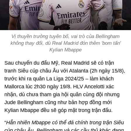
Vị thuyền trưởng tuyên bố, vai trò của Bellingham
không thay đổi, dù Real Madrid đón thêm 'bom tấn'
Kylian Mbappe
Sau chuyến du đấu Mỹ, Real Madrid sẽ có trận
tranh Siêu cúp châu Âu với Atalanta (2h ngày 15/8),
trước khi ra quân La Liga 2024/25 – làm khách
Mallorca lúc 2h30 ngày 19/8. HLV Ancelotti xác
nhận, dù chưa tham gia hội quân cùng đội nhưng
Jude Bellingham cũng như bản hợp đồng mới
Kylian Mbappe đều sẽ góp mặt trong trận đấu.
“
Hẳn nhiên Mbappe có thể đá chính trong trận Siêu
cúp châu Âu. Bellingham và các cầu thủ khác đang