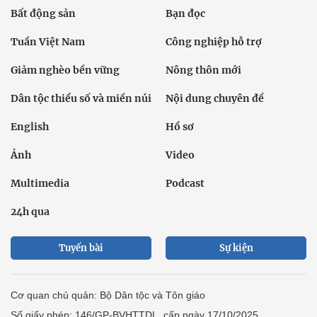
Bất động sản
Bạn đọc
Tuần Việt Nam
Công nghiệp hỗ trợ
Giảm nghèo bền vững
Nông thôn mới
Dân tộc thiểu số và miền núi
Nội dung chuyên đề
English
Hồ sơ
Ảnh
Video
Multimedia
Podcast
24h qua
Tuyến bài
Sự kiện
Cơ quan chủ quản: Bộ Dân tộc và Tôn giáo
Số giấy phép: 146/GP-BVHTTDL, cấp ngày 17/10/2025