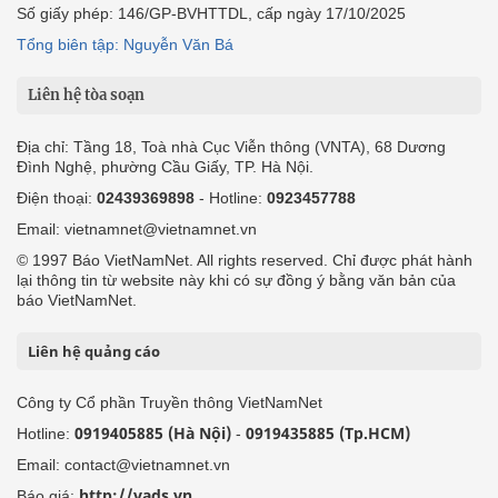
Số giấy phép: 146/GP-BVHTTDL, cấp ngày 17/10/2025
Tổng biên tập: Nguyễn Văn Bá
Liên hệ tòa soạn
Địa chỉ: Tầng 18, Toà nhà Cục Viễn thông (VNTA), 68 Dương
Đình Nghệ, phường Cầu Giấy, TP. Hà Nội.
Điện thoại:
02439369898
- Hotline:
0923457788
Email: vietnamnet@vietnamnet.vn
© 1997 Báo VietNamNet. All rights reserved. Chỉ được phát hành
lại thông tin từ website này khi có sự đồng ý bằng văn bản của
báo VietNamNet.
Liên hệ quảng cáo
Công ty Cổ phần Truyền thông VietNamNet
0919405885 (Hà Nội)
0919435885 (Tp.HCM)
Hotline:
-
Email: contact@vietnamnet.vn
http://vads.vn
Báo giá: