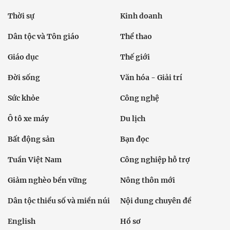
Thời sự
Kinh doanh
Dân tộc và Tôn giáo
Thể thao
Giáo dục
Thế giới
Đời sống
Văn hóa - Giải trí
Sức khỏe
Công nghệ
Ô tô xe máy
Du lịch
Bất động sản
Bạn đọc
Tuần Việt Nam
Công nghiệp hỗ trợ
Giảm nghèo bền vững
Nông thôn mới
Dân tộc thiểu số và miền núi
Nội dung chuyên đề
English
Hồ sơ