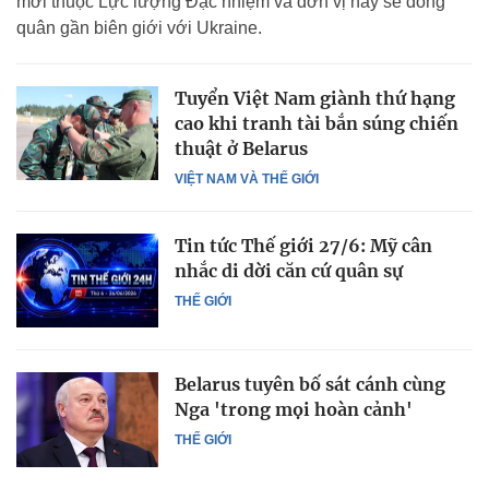
mới thuộc Lực lượng Đặc nhiệm và đơn vị này sẽ đóng
quân gần biên giới với Ukraine.
Tuyển Việt Nam giành thứ hạng
cao khi tranh tài bắn súng chiến
thuật ở Belarus
VIỆT NAM VÀ THẾ GIỚI
Tin tức Thế giới 27/6: Mỹ cân
nhắc di dời căn cứ quân sự
THẾ GIỚI
Belarus tuyên bố sát cánh cùng
Nga 'trong mọi hoàn cảnh'
THẾ GIỚI