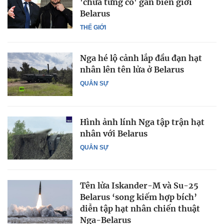
'chưa từng có' gần biên giới
Belarus
THẾ GIỚI
Nga hé lộ cảnh lắp đầu đạn hạt
nhân lên tên lửa ở Belarus
QUÂN SỰ
Hình ảnh lính Nga tập trận hạt
nhân với Belarus
QUÂN SỰ
Tên lửa Iskander-M và Su-25
Belarus ‘song kiếm hợp bích’
diễn tập hạt nhân chiến thuật
Nga-Belarus