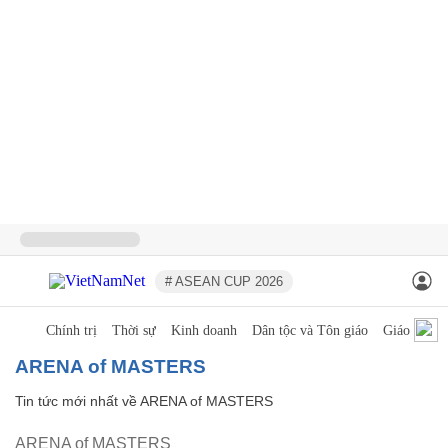
# ASEAN CUP 2026
Chính trị
Thời sự
Kinh doanh
Dân tộc và Tôn giáo
Giáo dục
ARENA of MASTERS
Tin tức mới nhất về
ARENA of MASTERS
ARENA of MASTERS