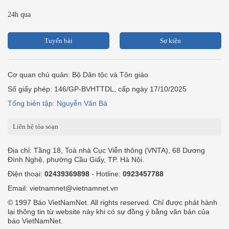
24h qua
Tuyến bài
Sự kiện
Cơ quan chủ quản: Bộ Dân tộc và Tôn giáo
Số giấy phép: 146/GP-BVHTTDL, cấp ngày 17/10/2025
Tổng biên tập: Nguyễn Văn Bá
Liên hệ tòa soạn
Địa chỉ: Tầng 18, Toà nhà Cục Viễn thông (VNTA), 68 Dương
Đình Nghệ, phường Cầu Giấy, TP. Hà Nội.
Điện thoại:
02439369898
- Hotline:
0923457788
Email: vietnamnet@vietnamnet.vn
© 1997 Báo VietNamNet. All rights reserved. Chỉ được phát hành
lại thông tin từ website này khi có sự đồng ý bằng văn bản của
báo VietNamNet.