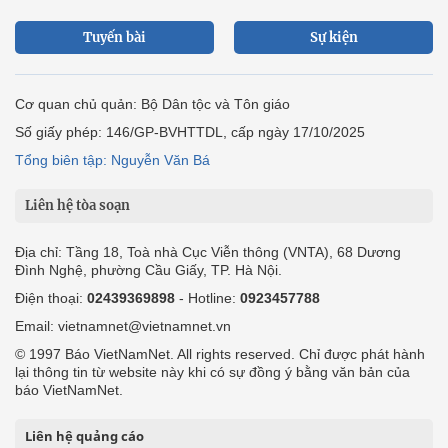
Tuyến bài
Sự kiện
Cơ quan chủ quản: Bộ Dân tộc và Tôn giáo
Số giấy phép: 146/GP-BVHTTDL, cấp ngày 17/10/2025
Tổng biên tập: Nguyễn Văn Bá
Liên hệ tòa soạn
Địa chỉ: Tầng 18, Toà nhà Cục Viễn thông (VNTA), 68 Dương
Đình Nghệ, phường Cầu Giấy, TP. Hà Nội.
Điện thoại:
02439369898
- Hotline:
0923457788
Email: vietnamnet@vietnamnet.vn
© 1997 Báo VietNamNet. All rights reserved. Chỉ được phát hành
lại thông tin từ website này khi có sự đồng ý bằng văn bản của
báo VietNamNet.
Liên hệ quảng cáo