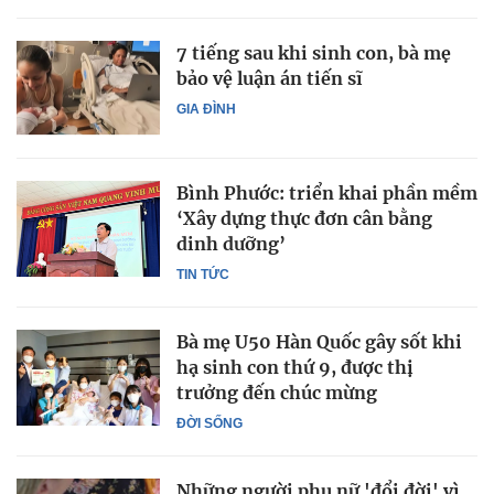
7 tiếng sau khi sinh con, bà mẹ
bảo vệ luận án tiến sĩ
GIA ĐÌNH
Bình Phước: triển khai phần mềm
‘Xây dựng thực đơn cân bằng
dinh dưỡng’
TIN TỨC
Bà mẹ U50 Hàn Quốc gây sốt khi
hạ sinh con thứ 9, được thị
trưởng đến chúc mừng
ĐỜI SỐNG
Những người phụ nữ 'đổi đời' vì