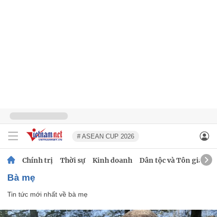
# ASEAN CUP 2026
Chính trị
Thời sự
Kinh doanh
Dân tộc và Tôn giáo
bà mẹ
Tin tức mới nhất về
bà mẹ