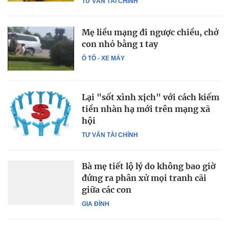
TƯ VẤN TÀI CHÍNH
Mẹ liều mạng đi ngược chiều, chở
con nhỏ bằng 1 tay
Ô TÔ - XE MÁY
Lại "sốt xình xịch" với cách kiếm
tiền nhàn hạ mới trên mạng xã
hội
TƯ VẤN TÀI CHÍNH
Bà mẹ tiết lộ lý do không bao giờ
đứng ra phân xử mọi tranh cãi
giữa các con
GIA ĐÌNH