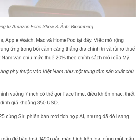
tương tự Amazon Echo Show 8. Ảnh: Bloomberg
ds, Apple Watch, Mac và HomePod tại đây. Việc mở rộng
g ứng trong bối cảnh căng thẳng địa chính trị và rủi ro thuế
ệt Nam vẫn chịu mức thuế 20% theo chính sách mới của Mỹ.
càng phụ thuộc vào Việt Nam như một trung tâm sản xuất chủ
hình vuông 7 inch có thể gọi FaceTime, điều khiển nhạc, thiết
le định giá khoảng 350 USD.
5 cùng Siri phiên bản mới tích hợp AI, nhưng đã dời sang
t mẫu để bàn (mã J490) gắn màn hình trên loa, cùng một mẫu