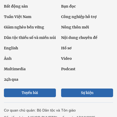
Bất động sản
Bạn đọc
Tuần Việt Nam
Công nghiệp hỗ trợ
Giảm nghèo bền vững
Nông thôn mới
Dân tộc thiểu số và miền núi
Nội dung chuyên đề
English
Hồ sơ
Ảnh
Video
Multimedia
Podcast
24h qua
Tuyến bài
Sự kiện
Cơ quan chủ quản: Bộ Dân tộc và Tôn giáo