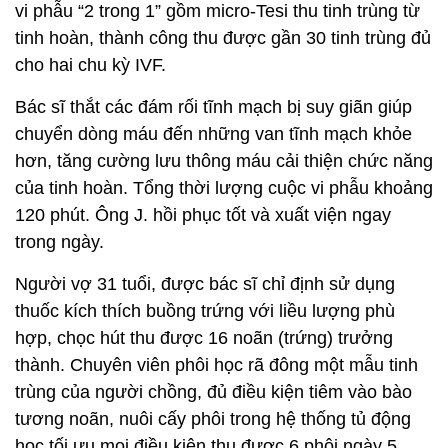
vi phẫu “2 trong 1” gồm micro-Tesi thu tinh trùng từ
tinh hoàn, thành công thu được gần 30 tinh trùng đủ
cho hai chu kỳ IVF.
Bác sĩ thắt các đám rối tĩnh mạch bị suy giãn giúp
chuyển dòng máu đến những van tĩnh mạch khỏe
hơn, tăng cường lưu thông máu cải thiện chức năng
của tinh hoàn. Tổng thời lượng cuộc vi phẫu khoảng
120 phút. Ông J. hồi phục tốt và xuất viện ngay
trong ngày.
Người vợ 31 tuổi, được bác sĩ chỉ định sử dụng
thuốc kích thích buồng trứng với liều lượng phù
hợp, chọc hút thu được 16 noãn (trứng) trưởng
thành. Chuyên viên phôi học rã đông một mẫu tinh
trùng của người chồng, đủ điều kiện tiêm vào bào
tương noãn, nuôi cấy phôi trong hệ thống tủ động
học tối ưu mọi điều kiện thu được 6 phôi ngày 5.