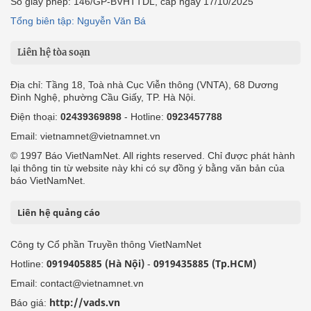
Số giấy phép: 146/GP-BVHTTDL, cấp ngày 17/10/2025
Tổng biên tập: Nguyễn Văn Bá
Liên hệ tòa soạn
Địa chỉ: Tầng 18, Toà nhà Cục Viễn thông (VNTA), 68 Dương
Đình Nghệ, phường Cầu Giấy, TP. Hà Nội.
Điện thoại:
02439369898
- Hotline:
0923457788
Email: vietnamnet@vietnamnet.vn
© 1997 Báo VietNamNet. All rights reserved. Chỉ được phát hành
lại thông tin từ website này khi có sự đồng ý bằng văn bản của
báo VietNamNet.
Liên hệ quảng cáo
Công ty Cổ phần Truyền thông VietNamNet
0919405885 (Hà Nội)
0919435885 (Tp.HCM)
Hotline:
-
Email: contact@vietnamnet.vn
http://vads.vn
Báo giá: