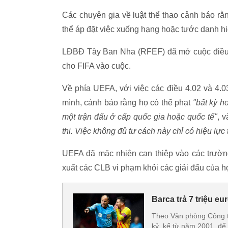
Các chuyên gia về luật thể thao cảnh báo rằ
thể áp đặt việc xuống hạng hoặc tước danh hi
LĐBĐ Tây Ban Nha (RFEF) đã mở cuộc điều tr
cho FIFA vào cuộc.
Về phía UEFA, với việc các điều 4.02 và 4.0
mình, cảnh báo rằng họ có thể phạt
"bất kỳ 
một trận đấu ở cấp quốc gia hoặc quốc tế"
, 
thi. Việc không đủ tư cách này chỉ có hiệu lực
UEFA đã mặc nhiên can thiệp vào các trường
xuất các CLB vi phạm khỏi các giải đấu của h
Barca trả 7 triệu eu
Theo Văn phòng Công tố
kỷ, kể từ năm 2001, để 