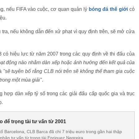
ng, nếu FIFA vào cuộc, cơ quan quản lý
bóng đá thế giới
có
ệu.
a, nếu không dẫn đến xử phạt vì quy định trên, sẽ mở cửa
3 có hiệu lực từ năm 2007 trong các quy định về thi đấu của
hoạt động nào nhằm dàn xếp hoặc ảnh hưởng đến kết quả của
và
"sẽ tuyên bố rằng CLB nói trên sẽ không thể tham gia cuộc
 trong một mùa giải"
.
 hợp dàn xếp tỷ số trong các giải đấu cấp quốc gia và trục
ọ.
ro để trọng tài tư vấn từ 2001
 Barcelona, CLB Barca đã chi 7 triệu euro trong gần hai thập
nhận tư vấn từ trọng tài Enriquez Negreira.