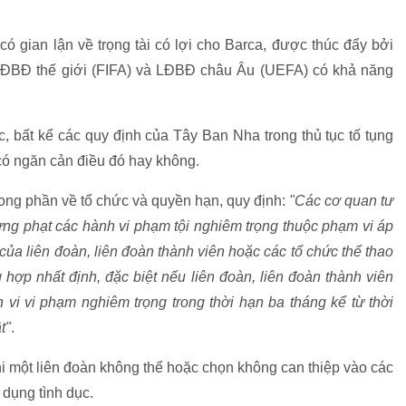
có gian lận về trọng tài có lợi cho Barca, được thúc đẩy bởi
 LĐBĐ thế giới (FIFA) và LĐBĐ châu Âu (UEFA) có khả năng
 bất kể các quy định của Tây Ban Nha trong thủ tục tố tụng
 có ngăn cản điều đó hay không.
rong phần về tổ chức và quyền hạn, quy định:
"Các cơ quan tư
 trừng phạt các hành vi phạm tội nghiêm trọng thuộc phạm vi áp
của liên đoàn, liên đoàn thành viên hoặc các tổ chức thể thao
hợp nhất định, đặc biệt nếu liên đoàn, liên đoàn thành viên
 vi vi phạm nghiêm trọng trong thời hạn ba tháng kể từ thời
t"
.
i một liên đoàn không thể hoặc chọn không can thiệp vào các
 dụng tình dục.