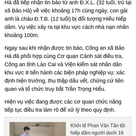
Hà đã tiếp nhận tin báo từ anh Đ.X.L. (32 tuổi, trú tại
xã Bảo Hà) về việc khoảng 17h cùng ngày, con gái
anh là cháu Đ.T.B. (12 tuổi) bị đối tượng Hiếu hiếp
dâm. Vụ việc xảy ra tại khu vực cách nhà nạn nhân
khoảng 100m.
Ngay sau khi nhận được tin báo, Công an xã Bảo
Hà đã phối hợp cùng Cơ quan Cảnh sát điều tra,
Công an tỉnh Lào Cai và Viện kiểm sát nhân dân
khu vực 8 tiến hành các biện pháp nghiệp vụ: xác
định hiện trường, thu thập dấu vết, chứng cứ liên
quan và tổ chức truy bắt Trần Trọng Hiếu.
Hiện vụ việc đang được các cơ quan chức năng
tiếp tục điều tra làm rõ để xử lý theo quy định.
Khởi tố Phan Văn Tân tội
hiếp dâm người dưới 16