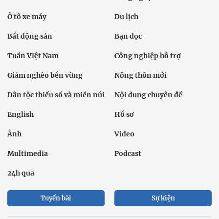
Ô tô xe máy
Du lịch
Bất động sản
Bạn đọc
Tuần Việt Nam
Công nghiệp hỗ trợ
Giảm nghèo bền vững
Nông thôn mới
Dân tộc thiểu số và miền núi
Nội dung chuyên đề
English
Hồ sơ
Ảnh
Video
Multimedia
Podcast
24h qua
Tuyến bài
Sự kiện