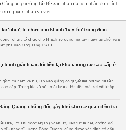
o Công an phường Bồ Đề xác nhận đã tiếp nhận đơn trình
àm rõ nguyên nhân vụ việc.
oke 'chui', tổ chức cho khách 'bay lắc' trong đêm
động "chui", tổ chức cho khách sử dụng ma túy ngay tại chỗ, vừa
riệt phá vào rạng sáng 15/10.
 tranh giành các túi tiền tại khu chung cư cao cấp ở
 gồm cả nam và nữ, lao vào giằng co quyết liệt những túi tiền
cao cấp. Trong lúc xô xát, một lượng lớn tiền mặt rơi vãi khắp
ằng Quang chống đối, gây khó cho cơ quan điều tra
iều tra, Võ Thị Ngọc Ngân (Ngân 98) liên tục la hét, chống đối.
a sĩ - nhạc sĩ Lương Bằng Quang, cũng được xác định có dấu