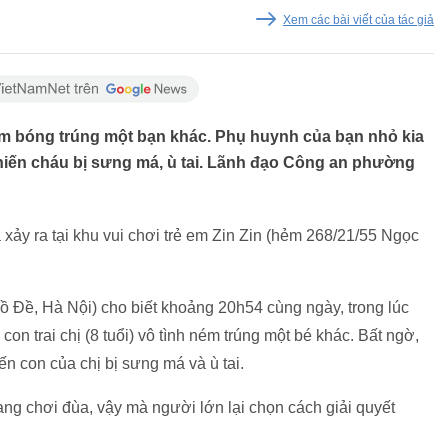
Xem các bài viết của tác giả
 ném bóng trúng một bạn khác. Phụ huynh của bạn nhỏ kia
khiến cháu bị sưng má, ù tai. Lãnh đạo Công an phường
 xảy ra tại khu vui chơi trẻ em Zin Zin (hẻm 268/21/55 Ngọc
Bồ Đề, Hà Nội) cho biết khoảng 20h54 cùng ngày, trong lúc
on trai chị (8 tuổi) vô tình ném trúng một bé khác. Bất ngờ,
iến con của chị bị sưng má và ù tai.
ang chơi đùa, vậy mà người lớn lại chọn cách giải quyết