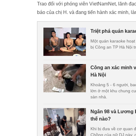
Trao đổi với phóng viên VietNamNet, lãnh đạ
báo của chị H. và đang tiến hành xác minh, l
Triệt phá quán kara
Một quán karaoke hoạt 
bị Công an TP Hà Nội t
Công an xác minh vụ
Hà Nội
Khoảng 5 - 6 người, bao
lớn ở một khu chung cư 
sàn nhà.
Ngân 98 và Lương B
thế nào?
Khi bị đưa về cơ quan đ
Chồng của nữ DJ này, c