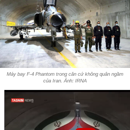
Máy bay F-4 Phantom trong căn cứ không quân ngầm
của Iran. Ảnh: IRNA