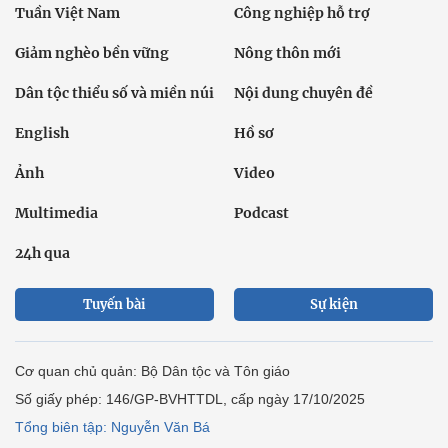
Tuần Việt Nam
Công nghiệp hỗ trợ
Giảm nghèo bền vững
Nông thôn mới
Dân tộc thiểu số và miền núi
Nội dung chuyên đề
English
Hồ sơ
Ảnh
Video
Multimedia
Podcast
24h qua
Tuyến bài
Sự kiện
Cơ quan chủ quản: Bộ Dân tộc và Tôn giáo
Số giấy phép: 146/GP-BVHTTDL, cấp ngày 17/10/2025
Tổng biên tập: Nguyễn Văn Bá