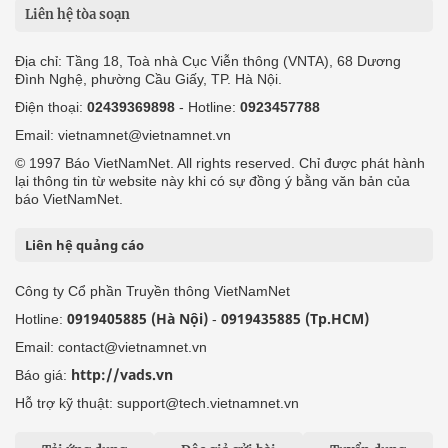
Liên hệ tòa soạn
Địa chỉ: Tầng 18, Toà nhà Cục Viễn thông (VNTA), 68 Dương
Đình Nghệ, phường Cầu Giấy, TP. Hà Nội.
Điện thoại:
02439369898
- Hotline:
0923457788
Email: vietnamnet@vietnamnet.vn
© 1997 Báo VietNamNet. All rights reserved. Chỉ được phát hành
lại thông tin từ website này khi có sự đồng ý bằng văn bản của
báo VietNamNet.
Liên hệ quảng cáo
Công ty Cổ phần Truyền thông VietNamNet
0919405885 (Hà Nội)
0919435885 (Tp.HCM)
Hotline:
-
Email: contact@vietnamnet.vn
http://vads.vn
Báo giá:
Hỗ trợ kỹ thuật: support@tech.vietnamnet.vn