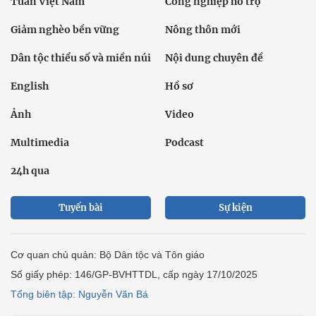
Tuần Việt Nam
Công nghiệp hỗ trợ
Giảm nghèo bền vững
Nông thôn mới
Dân tộc thiểu số và miền núi
Nội dung chuyên đề
English
Hồ sơ
Ảnh
Video
Multimedia
Podcast
24h qua
Tuyến bài
Sự kiện
Cơ quan chủ quản: Bộ Dân tộc và Tôn giáo
Số giấy phép: 146/GP-BVHTTDL, cấp ngày 17/10/2025
Tổng biên tập: Nguyễn Văn Bá