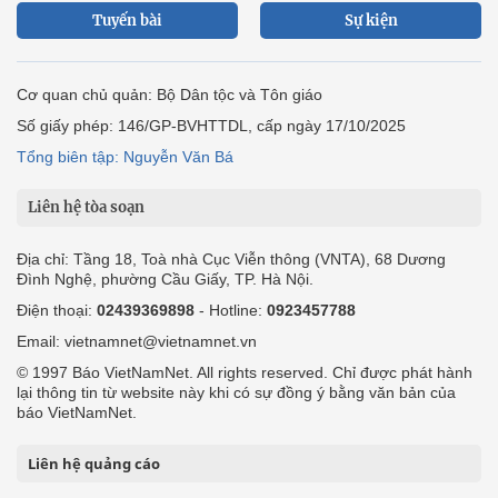
Tuyến bài
Sự kiện
Cơ quan chủ quản: Bộ Dân tộc và Tôn giáo
Số giấy phép: 146/GP-BVHTTDL, cấp ngày 17/10/2025
Tổng biên tập: Nguyễn Văn Bá
Liên hệ tòa soạn
Địa chỉ: Tầng 18, Toà nhà Cục Viễn thông (VNTA), 68 Dương
Đình Nghệ, phường Cầu Giấy, TP. Hà Nội.
Điện thoại:
02439369898
- Hotline:
0923457788
Email: vietnamnet@vietnamnet.vn
© 1997 Báo VietNamNet. All rights reserved. Chỉ được phát hành
lại thông tin từ website này khi có sự đồng ý bằng văn bản của
báo VietNamNet.
Liên hệ quảng cáo