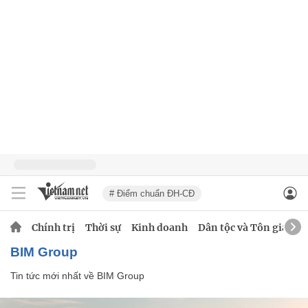
# Điểm chuẩn ĐH-CĐ
Chính trị
Thời sự
Kinh doanh
Dân tộc và Tôn giáo
BIM Group
Tin tức mới nhất về
BIM Group