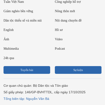
Tuần Việt Nam
Công nghiệp hỗ trợ
Giảm nghèo bền vững
Nông thôn mới
Dân tộc thiểu số và miền núi
Nội dung chuyên đề
English
Hồ sơ
Ảnh
Video
Multimedia
Podcast
24h qua
Tuyến bài
Sự kiện
Cơ quan chủ quản: Bộ Dân tộc và Tôn giáo
Số giấy phép: 146/GP-BVHTTDL, cấp ngày 17/10/2025
Tổng biên tập: Nguyễn Văn Bá