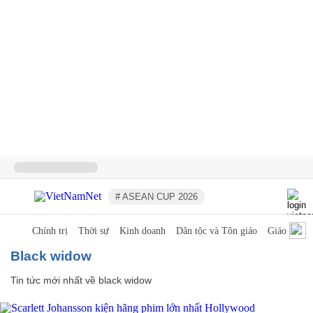
# ASEAN CUP 2026
Chính trị
Thời sự
Kinh doanh
Dân tộc và Tôn giáo
Giáo dục
black widow
Tin tức mới nhất về
black widow