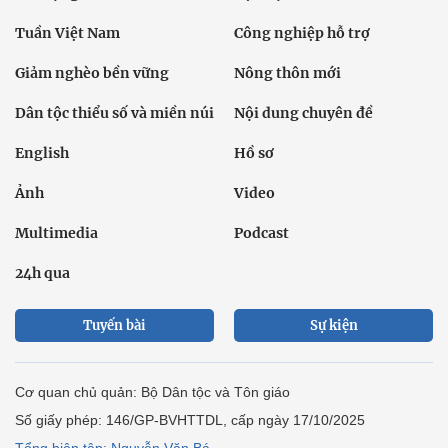
Tuần Việt Nam
Công nghiệp hỗ trợ
Giảm nghèo bền vững
Nông thôn mới
Dân tộc thiểu số và miền núi
Nội dung chuyên đề
English
Hồ sơ
Ảnh
Video
Multimedia
Podcast
24h qua
Tuyến bài
Sự kiện
Cơ quan chủ quản: Bộ Dân tộc và Tôn giáo
Số giấy phép: 146/GP-BVHTTDL, cấp ngày 17/10/2025
Tổng biên tập: Nguyễn Văn Bá