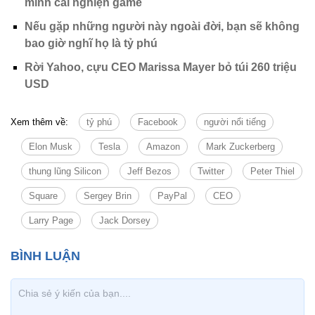
mình cai nghiện game
Nếu gặp những người này ngoài đời, bạn sẽ không
bao giờ nghĩ họ là tỷ phú
Rời Yahoo, cựu CEO Marissa Mayer bỏ túi 260 triệu
USD
Xem thêm về:
tỷ phú
Facebook
người nổi tiếng
Elon Musk
Tesla
Amazon
Mark Zuckerberg
thung lũng Silicon
Jeff Bezos
Twitter
Peter Thiel
Square
Sergey Brin
PayPal
CEO
Larry Page
Jack Dorsey