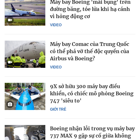
Máy bay Boeing 'mài bụng' trên
đường băng, tóe lửa khi hạ cánh
vì hỏng động cơ
VIDEO
Máy bay Comac của Trung Quốc
có thể phá vỡ thế độc quyền của
Airbus và Boeing?
VIDEO
9X sở hữu 300 máy bay điều
khiển, có chiếc mô phỏng Boeing
747 'siêu to'
GIỚI TRẺ
Boeing nhận lỗi trong vụ máy bay
737 MAX 9 gặp sự cố giữa không