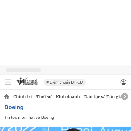
# Điểm chuẩn ĐH-CĐ
Chính trị
Thời sự
Kinh doanh
Dân tộc và Tôn giáo
Boeing
Tin tức mới nhất về
Boeing