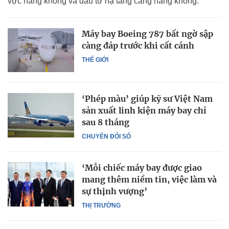
vực hàng không và đầu tư hạ tầng cảng hàng không.
Máy bay Boeing 787 bất ngờ sập
càng đáp trước khi cất cánh
THẾ GIỚI
‘Phép màu’ giúp kỹ sư Việt Nam
sản xuất linh kiện máy bay chỉ
sau 8 tháng
CHUYỂN ĐỔI SỐ
‘Mỗi chiếc máy bay được giao
mang thêm niềm tin, việc làm và
sự thịnh vượng’
THỊ TRƯỜNG