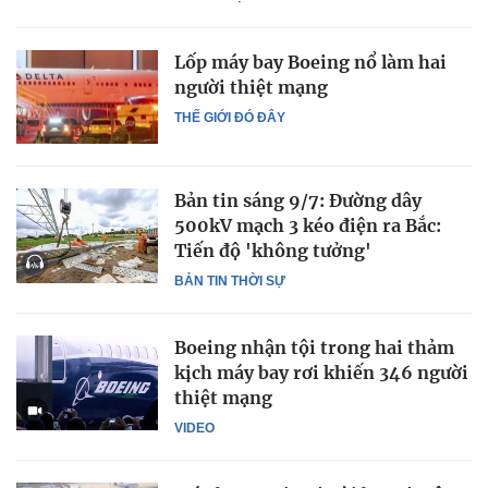
Lốp máy bay Boeing nổ làm hai
người thiệt mạng
THẾ GIỚI ĐÓ ĐÂY
Bản tin sáng 9/7: Đường dây
500kV mạch 3 kéo điện ra Bắc:
Tiến độ 'không tưởng'
BẢN TIN THỜI SỰ
Boeing nhận tội trong hai thảm
kịch máy bay rơi khiến 346 người
thiệt mạng
VIDEO