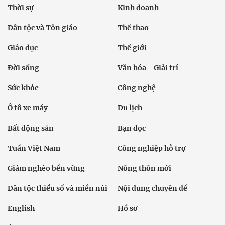
Thời sự
Kinh doanh
Dân tộc và Tôn giáo
Thể thao
Giáo dục
Thế giới
Đời sống
Văn hóa - Giải trí
Sức khỏe
Công nghệ
Ô tô xe máy
Du lịch
Bất động sản
Bạn đọc
Tuần Việt Nam
Công nghiệp hỗ trợ
Giảm nghèo bền vững
Nông thôn mới
Dân tộc thiểu số và miền núi
Nội dung chuyên đề
English
Hồ sơ