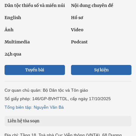
Dân tộc thiểu số và miền núi
Nội dung chuyên đề
English
Hồ sơ
Ảnh
Video
Multimedia
Podcast
24h qua
Tuyến bài
Sự kiện
Cơ quan chủ quản: Bộ Dân tộc và Tôn giáo
Số giấy phép: 146/GP-BVHTTDL, cấp ngày 17/10/2025
Tổng biên tập: Nguyễn Văn Bá
Liên hệ tòa soạn
Địa chỉ: Tầng 18, Toà nhà Cục Viễn thông (VNTA), 68 Dương