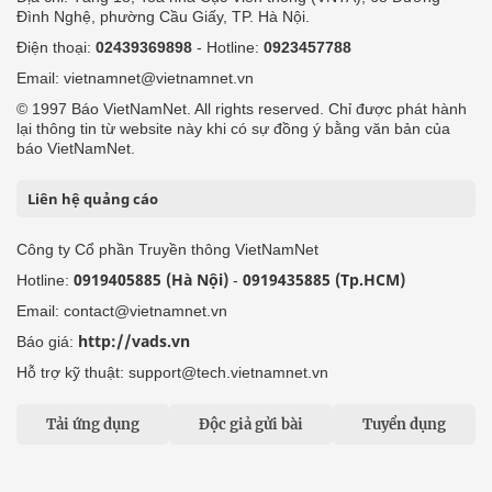
Đình Nghệ, phường Cầu Giấy, TP. Hà Nội.
Điện thoại:
02439369898
- Hotline:
0923457788
Email: vietnamnet@vietnamnet.vn
© 1997 Báo VietNamNet. All rights reserved. Chỉ được phát hành
lại thông tin từ website này khi có sự đồng ý bằng văn bản của
báo VietNamNet.
Liên hệ quảng cáo
Công ty Cổ phần Truyền thông VietNamNet
0919405885 (Hà Nội)
0919435885 (Tp.HCM)
Hotline:
-
Email: contact@vietnamnet.vn
http://vads.vn
Báo giá:
Hỗ trợ kỹ thuật: support@tech.vietnamnet.vn
Tải ứng dụng
Độc giả gửi bài
Tuyển dụng