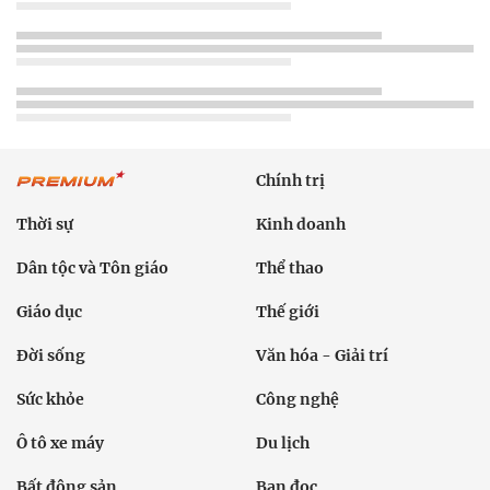
Chính trị
Thời sự
Kinh doanh
Dân tộc và Tôn giáo
Thể thao
Giáo dục
Thế giới
Đời sống
Văn hóa - Giải trí
Sức khỏe
Công nghệ
Ô tô xe máy
Du lịch
Bất động sản
Bạn đọc