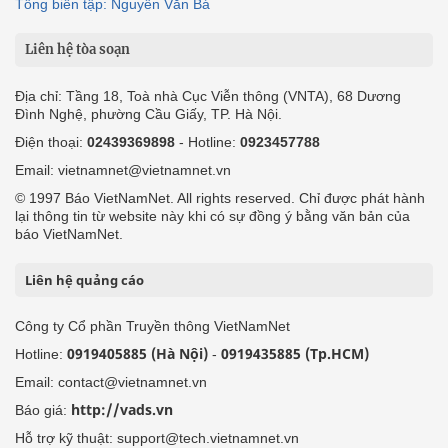
Tổng biên tập: Nguyễn Văn Bá
Liên hệ tòa soạn
Địa chỉ: Tầng 18, Toà nhà Cục Viễn thông (VNTA), 68 Dương
Đình Nghệ, phường Cầu Giấy, TP. Hà Nội.
Điện thoại:
02439369898
- Hotline:
0923457788
Email: vietnamnet@vietnamnet.vn
© 1997 Báo VietNamNet. All rights reserved. Chỉ được phát hành
lại thông tin từ website này khi có sự đồng ý bằng văn bản của
báo VietNamNet.
Liên hệ quảng cáo
Công ty Cổ phần Truyền thông VietNamNet
0919405885 (Hà Nội)
0919435885 (Tp.HCM)
Hotline:
-
Email: contact@vietnamnet.vn
http://vads.vn
Báo giá:
Hỗ trợ kỹ thuật: support@tech.vietnamnet.vn